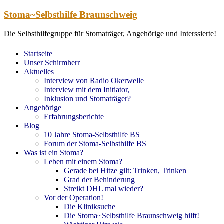
Zum
Stoma~Selbsthilfe Braunschweig
Inhalt
springen
Die Selbsthilfegruppe für Stomaträger, Angehörige und Interssierte!
Startseite
Unser Schirmherr
Aktuelles
Interview von Radio Okerwelle
Interview mit dem Initiator,
Inklusion und Stomaträger?
Angehörige
Erfahrungsberichte
Blog
10 Jahre Stoma-Selbsthilfe BS
Forum der Stoma-Selbsthilfe BS
Was ist ein Stoma?
Leben mit einem Stoma?
Gerade bei Hitze gilt: Trinken, Trinken
Grad der Behinderung
Streikt DHL mal wieder?
Vor der Operation!
Die Kliniksuche
Die Stoma~Selbsthilfe Braunschweig hilft!