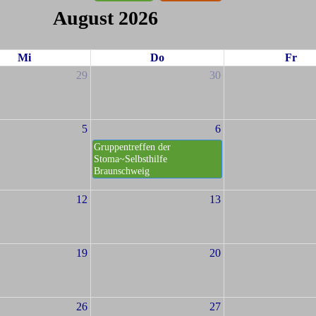
August 2026
Mi
Do
Fr
29
30
5
6
Gruppentreffen der
Stoma~Selbsthilfe
Braunschweig
12
13
19
20
26
27