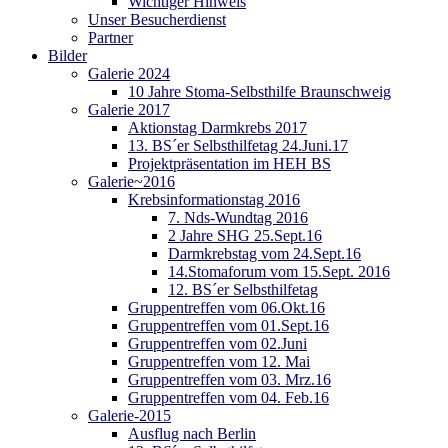
Wichtiger Hinweis
Unser Besucherdienst
Partner
Bilder
Galerie 2024
10 Jahre Stoma-Selbsthilfe Braunschweig
Galerie 2017
Aktionstag Darmkrebs 2017
13. BS´er Selbsthilfetag 24.Juni.17
Projektpräsentation im HEH BS
Galerie~2016
Krebsinformationstag 2016
7. Nds-Wundtag 2016
2 Jahre SHG 25.Sept.16
Darmkrebstag vom 24.Sept.16
14.Stomaforum vom 15.Sept. 2016
12. BS´er Selbsthilfetag
Gruppentreffen vom 06.Okt.16
Gruppentreffen vom 01.Sept.16
Gruppentreffen vom 02.Juni
Gruppentreffen vom 12. Mai
Gruppentreffen vom 03. Mrz.16
Gruppentreffen vom 04. Feb.16
Galerie-2015
Ausflug nach Berlin