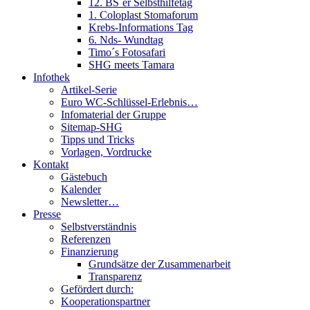
12. BS´er Selbsthilfetag
1. Coloplast Stomaforum
Krebs-Informations Tag
6. Nds- Wundtag
Timo´s Fotosafari
SHG meets Tamara
Infothek
Artikel-Serie
Euro WC-Schlüssel-Erlebnis…
Infomaterial der Gruppe
Sitemap-SHG
Tipps und Tricks
Vorlagen, Vordrucke
Kontakt
Gästebuch
Kalender
Newsletter…
Presse
Selbstverständnis
Referenzen
Finanzierung
Grundsätze der Zusammenarbeit
Transparenz
Gefördert durch:
Kooperationspartner