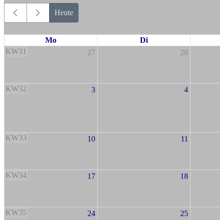
Heute
Mo
Di
KW31
27
28
KW32
3
4
KW33
10
11
KW34
17
18
KW35
24
25