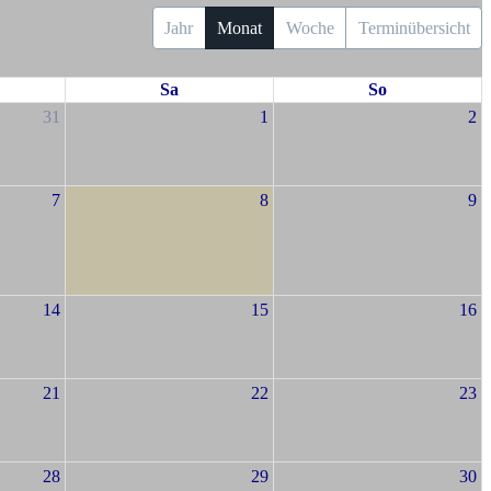
Jahr
Monat
Woche
Terminübersicht
Sa
So
31
1
2
7
8
9
14
15
16
21
22
23
28
29
30