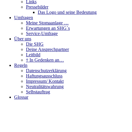
Links
Pressebilder
Das Logo und seine Bedeutung
Umfragen
Meine Stomaanlage …
Erwartungen an SHG´s
Service-Umfrage
Über uns
Die SHG
Deine Ansprechpartner
Leitbild
† In Gedenken an…
Regeln
Datenschutzerklärung
Haftungsausschluss
Impressum/ Kontakt
Neutralitätswahrung
Selbstauftrag
Glossar