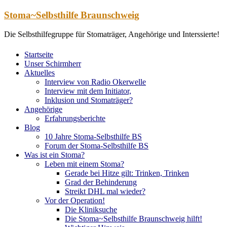
Zum
Stoma~Selbsthilfe Braunschweig
Inhalt
springen
Die Selbsthilfegruppe für Stomaträger, Angehörige und Interssierte!
Startseite
Unser Schirmherr
Aktuelles
Interview von Radio Okerwelle
Interview mit dem Initiator,
Inklusion und Stomaträger?
Angehörige
Erfahrungsberichte
Blog
10 Jahre Stoma-Selbsthilfe BS
Forum der Stoma-Selbsthilfe BS
Was ist ein Stoma?
Leben mit einem Stoma?
Gerade bei Hitze gilt: Trinken, Trinken
Grad der Behinderung
Streikt DHL mal wieder?
Vor der Operation!
Die Kliniksuche
Die Stoma~Selbsthilfe Braunschweig hilft!