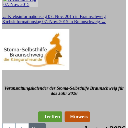
Beitragsnavigation
←
Krebsinformationstag 07. Nov. 2015 in Braunschweig
Krebsinformationstag 07. Nov. 2015 in Braunschweig
→
Veranstaltungskalender der Stoma-Selbsthilfe Braunschweig für
das Jahr 2026
Treffen
Hinweis