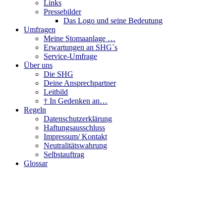
Links
Pressebilder
Das Logo und seine Bedeutung
Umfragen
Meine Stomaanlage …
Erwartungen an SHG´s
Service-Umfrage
Über uns
Die SHG
Deine Ansprechpartner
Leitbild
† In Gedenken an…
Regeln
Datenschutzerklärung
Haftungsausschluss
Impressum/ Kontakt
Neutralitätswahrung
Selbstauftrag
Glossar