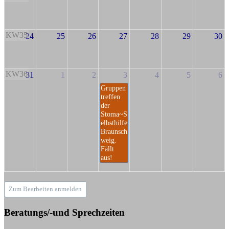
KW35
24
25
26
27
28
29
30
KW36
31
1
2
3
4
5
6
Gruppen
treffen
der
Stoma~S
elbsthilfe
Braunsch
weig.
Fällt
aus!
Zum Bearbeiten anmelden
Beratungs/-und Sprechzeiten