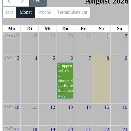
August 2026
Heute
Jahr
Monat
Woche
Terminübersicht
Mo
Di
Mi
Do
Fr
Sa
So
KW31
27
28
29
30
31
1
2
KW32
3
4
5
6
7
8
9
Gruppen
treffen
der
Stoma~S
elbsthilfe
Braunsch
weig
KW33
10
11
12
13
14
15
16
KW34
17
18
19
20
21
22
23