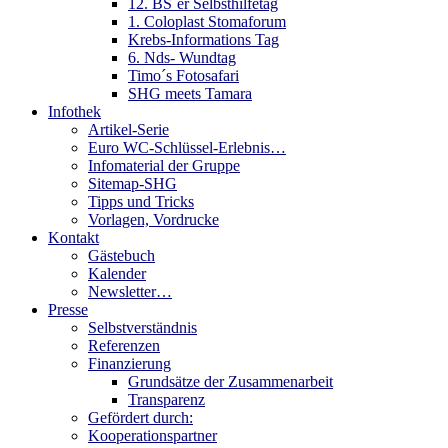
12. BS´er Selbsthilfetag
1. Coloplast Stomaforum
Krebs-Informations Tag
6. Nds- Wundtag
Timo´s Fotosafari
SHG meets Tamara
Infothek
Artikel-Serie
Euro WC-Schlüssel-Erlebnis…
Infomaterial der Gruppe
Sitemap-SHG
Tipps und Tricks
Vorlagen, Vordrucke
Kontakt
Gästebuch
Kalender
Newsletter…
Presse
Selbstverständnis
Referenzen
Finanzierung
Grundsätze der Zusammenarbeit
Transparenz
Gefördert durch:
Kooperationspartner