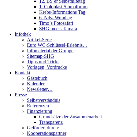
12. BS´er Selbsthilfetag
1. Coloplast Stomaforum
Krebs-Informations Tag
6. Nds- Wundtag
Timo´s Fotosafari
SHG meets Tamara
Infothek
Artikel-Serie
Euro WC-Schlüssel-Erlebnis…
Infomaterial der Gruppe
Sitemap-SHG
Tipps und Tricks
Vorlagen, Vordrucke
Kontakt
Gästebuch
Kalender
Newsletter…
Presse
Selbstverständnis
Referenzen
Finanzierung
Grundsätze der Zusammenarbeit
Transparenz
Gefördert durch:
Kooperationspartner