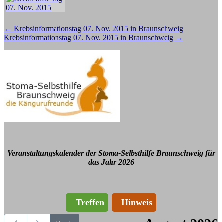
Beitragsnavigation
←
Krebsinformationstag 07. Nov. 2015 in Braunschweig
Krebsinformationstag 07. Nov. 2015 in Braunschweig
→
Veranstaltungskalender der Stoma-Selbsthilfe Braunschweig für
das Jahr 2026
Treffen
Hinweis