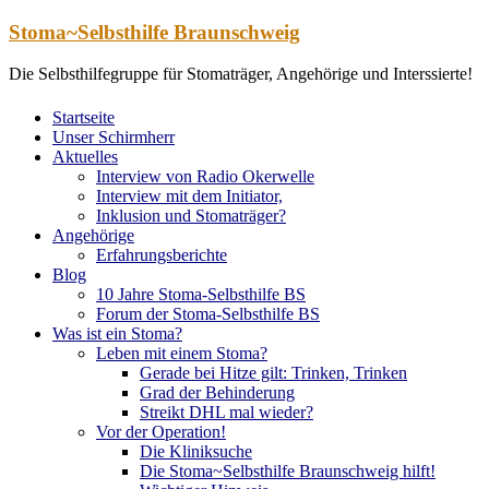
Zum
Stoma~Selbsthilfe Braunschweig
Inhalt
springen
Die Selbsthilfegruppe für Stomaträger, Angehörige und Interssierte!
Startseite
Unser Schirmherr
Aktuelles
Interview von Radio Okerwelle
Interview mit dem Initiator,
Inklusion und Stomaträger?
Angehörige
Erfahrungsberichte
Blog
10 Jahre Stoma-Selbsthilfe BS
Forum der Stoma-Selbsthilfe BS
Was ist ein Stoma?
Leben mit einem Stoma?
Gerade bei Hitze gilt: Trinken, Trinken
Grad der Behinderung
Streikt DHL mal wieder?
Vor der Operation!
Die Kliniksuche
Die Stoma~Selbsthilfe Braunschweig hilft!