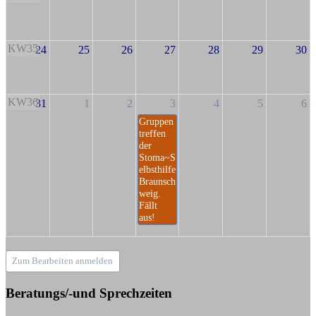
KW35
24
25
26
27
28
29
30
KW36
31
1
2
3
4
5
6
Gruppen
treffen
der
Stoma~S
elbsthilfe
Braunsch
weig.
Fällt
aus!
Zum Bearbeiten anmelden
Beratungs/-und Sprechzeiten