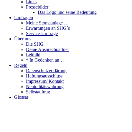
Links
Pressebilder
Das Logo und seine Bedeutung
Umfragen
Meine Stomaanlage …
Erwartungen an SHG´s
Service-Umfrage
Über uns
Die SHG
Deine Ansprechpartner
Leitbild
† In Gedenken an…
Regeln
Datenschutzerklärung
Haftungsausschluss
Impressum/ Kontakt
Neutralitätswahrung
Selbstauftrag
Glossar