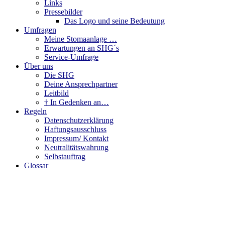
Links
Pressebilder
Das Logo und seine Bedeutung
Umfragen
Meine Stomaanlage …
Erwartungen an SHG´s
Service-Umfrage
Über uns
Die SHG
Deine Ansprechpartner
Leitbild
† In Gedenken an…
Regeln
Datenschutzerklärung
Haftungsausschluss
Impressum/ Kontakt
Neutralitätswahrung
Selbstauftrag
Glossar