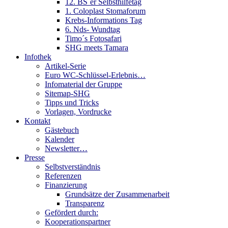
12. BS´er Selbsthilfetag
1. Coloplast Stomaforum
Krebs-Informations Tag
6. Nds- Wundtag
Timo´s Fotosafari
SHG meets Tamara
Infothek
Artikel-Serie
Euro WC-Schlüssel-Erlebnis…
Infomaterial der Gruppe
Sitemap-SHG
Tipps und Tricks
Vorlagen, Vordrucke
Kontakt
Gästebuch
Kalender
Newsletter…
Presse
Selbstverständnis
Referenzen
Finanzierung
Grundsätze der Zusammenarbeit
Transparenz
Gefördert durch:
Kooperationspartner