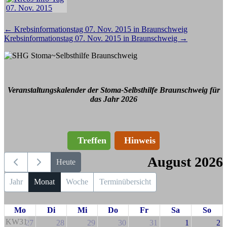
Beitragsnavigation
←
Krebsinformationstag 07. Nov. 2015 in Braunschweig
Krebsinformationstag 07. Nov. 2015 in Braunschweig
→
Veranstaltungskalender der Stoma-Selbsthilfe Braunschweig für
das Jahr 2026
Treffen
Hinweis
August 2026
Heute
Jahr
Monat
Woche
Terminübersicht
Mo
Di
Mi
Do
Fr
Sa
So
KW31
27
28
29
30
31
1
2