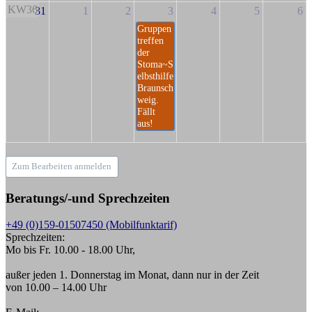
KW36
31
1
2
3
4
5
6
Gruppen
treffen
der
Stoma~S
elbsthilfe
Braunsch
weig.
Fällt
aus!
Zum Bearbeiten anmelden
Beratungs/-und Sprechzeiten
+49 (0)159-01507450 (Mobilfunktarif)
Sprechzeiten:
Mo bis Fr. 10.00 - 18.00 Uhr,
außer jeden 1. Donnerstag im Monat, dann nur in der Zeit
von 10.00 – 14.00 Uhr