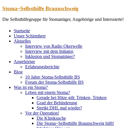
Zum
Stoma~Selbsthilfe Braunschweig
Inhalt
springen
Die Selbsthilfegruppe für Stomaträger, Angehörige und Interssierte!
Startseite
Unser Schirmherr
Aktuelles
Interview von Radio Okerwelle
Interview mit dem Initiator,
Inklusion und Stomaträger?
Angehörige
Erfahrungsberichte
Blog
10 Jahre Stoma-Selbsthilfe BS
Forum der Stoma-Selbsthilfe BS
Was ist ein Stoma?
Leben mit einem Stoma?
Gerade bei Hitze gilt: Trinken, Trinken
Grad der Behinderung
Streikt DHL mal wieder?
Vor der Operation!
Die Kliniksuche
Die Stoma~Selbsthilfe Braunschweig hilft!