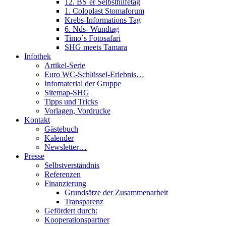
12. BS´er Selbsthilfetag
1. Coloplast Stomaforum
Krebs-Informations Tag
6. Nds- Wundtag
Timo´s Fotosafari
SHG meets Tamara
Infothek
Artikel-Serie
Euro WC-Schlüssel-Erlebnis…
Infomaterial der Gruppe
Sitemap-SHG
Tipps und Tricks
Vorlagen, Vordrucke
Kontakt
Gästebuch
Kalender
Newsletter…
Presse
Selbstverständnis
Referenzen
Finanzierung
Grundsätze der Zusammenarbeit
Transparenz
Gefördert durch:
Kooperationspartner