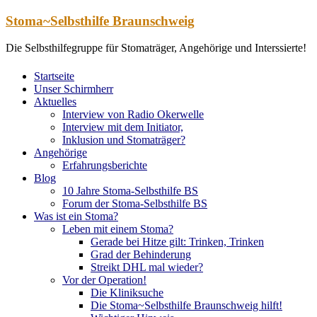
Zum
Stoma~Selbsthilfe Braunschweig
Inhalt
springen
Die Selbsthilfegruppe für Stomaträger, Angehörige und Interssierte!
Startseite
Unser Schirmherr
Aktuelles
Interview von Radio Okerwelle
Interview mit dem Initiator,
Inklusion und Stomaträger?
Angehörige
Erfahrungsberichte
Blog
10 Jahre Stoma-Selbsthilfe BS
Forum der Stoma-Selbsthilfe BS
Was ist ein Stoma?
Leben mit einem Stoma?
Gerade bei Hitze gilt: Trinken, Trinken
Grad der Behinderung
Streikt DHL mal wieder?
Vor der Operation!
Die Kliniksuche
Die Stoma~Selbsthilfe Braunschweig hilft!