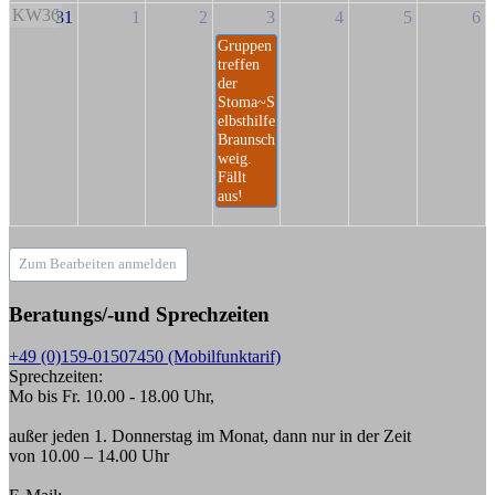
KW36
31
1
2
3
4
5
6
Gruppen
treffen
der
Stoma~S
elbsthilfe
Braunsch
weig.
Fällt
aus!
Zum Bearbeiten anmelden
Beratungs/-und Sprechzeiten
+49 (0)159-01507450 (Mobilfunktarif)
Sprechzeiten:
Mo bis Fr. 10.00 - 18.00 Uhr,
außer jeden 1. Donnerstag im Monat, dann nur in der Zeit
von 10.00 – 14.00 Uhr