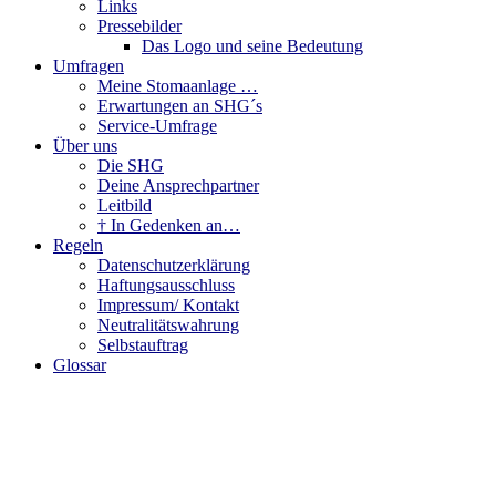
Links
Pressebilder
Das Logo und seine Bedeutung
Umfragen
Meine Stomaanlage …
Erwartungen an SHG´s
Service-Umfrage
Über uns
Die SHG
Deine Ansprechpartner
Leitbild
† In Gedenken an…
Regeln
Datenschutzerklärung
Haftungsausschluss
Impressum/ Kontakt
Neutralitätswahrung
Selbstauftrag
Glossar