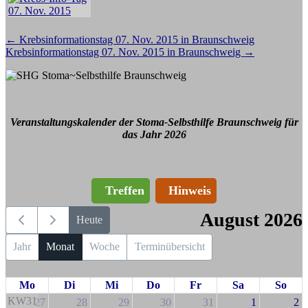
Beitragsnavigation
←
Krebsinformationstag 07. Nov. 2015 in Braunschweig
Krebsinformationstag 07. Nov. 2015 in Braunschweig
→
Veranstaltungskalender der Stoma-Selbsthilfe Braunschweig für
das Jahr 2026
Treffen
Hinweis
August 2026
Heute
Jahr
Monat
Woche
Terminübersicht
Mo
Di
Mi
Do
Fr
Sa
So
KW31
27
28
29
30
31
1
2