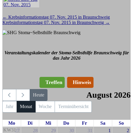
Beitragsnavigation
←
Krebsinformationstag 07. Nov. 2015 in Braunschweig
Krebsinformationstag 07. Nov. 2015 in Braunschweig
→
Veranstaltungskalender der Stoma-Selbsthilfe Braunschweig für
das Jahr 2026
Treffen
Hinweis
August 2026
Heute
Jahr
Monat
Woche
Terminübersicht
Mo
Di
Mi
Do
Fr
Sa
So
KW31
27
28
29
30
31
1
2