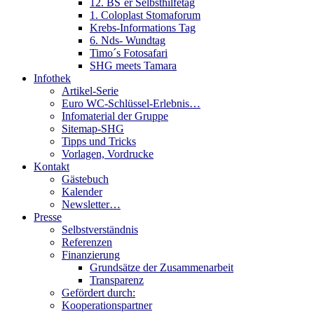
12. BS´er Selbsthilfetag
1. Coloplast Stomaforum
Krebs-Informations Tag
6. Nds- Wundtag
Timo´s Fotosafari
SHG meets Tamara
Infothek
Artikel-Serie
Euro WC-Schlüssel-Erlebnis…
Infomaterial der Gruppe
Sitemap-SHG
Tipps und Tricks
Vorlagen, Vordrucke
Kontakt
Gästebuch
Kalender
Newsletter…
Presse
Selbstverständnis
Referenzen
Finanzierung
Grundsätze der Zusammenarbeit
Transparenz
Gefördert durch:
Kooperationspartner