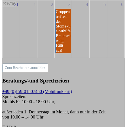
KW36
31
1
2
3
4
5
6
Gruppen
treffen
der
Stoma~S
elbsthilfe
Braunsch
weig.
Fällt
aus!
Zum Bearbeiten anmelden
Beratungs/-und Sprechzeiten
+49 (0)159-01507450 (Mobilfunktarif)
Sprechzeiten:
Mo bis Fr. 10.00 - 18.00 Uhr,
außer jeden 1. Donnerstag im Monat, dann nur in der Zeit
von 10.00 – 14.00 Uhr