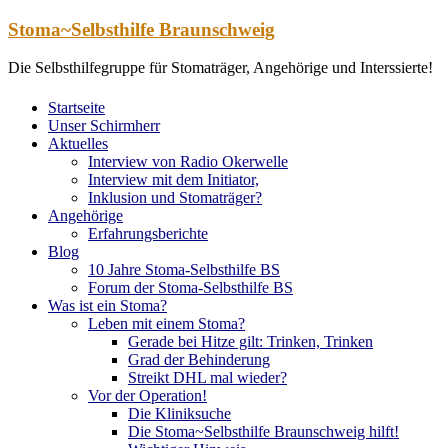
Zum
Stoma~Selbsthilfe Braunschweig
Inhalt
springen
Die Selbsthilfegruppe für Stomaträger, Angehörige und Interssierte!
Startseite
Unser Schirmherr
Aktuelles
Interview von Radio Okerwelle
Interview mit dem Initiator,
Inklusion und Stomaträger?
Angehörige
Erfahrungsberichte
Blog
10 Jahre Stoma-Selbsthilfe BS
Forum der Stoma-Selbsthilfe BS
Was ist ein Stoma?
Leben mit einem Stoma?
Gerade bei Hitze gilt: Trinken, Trinken
Grad der Behinderung
Streikt DHL mal wieder?
Vor der Operation!
Die Kliniksuche
Die Stoma~Selbsthilfe Braunschweig hilft!