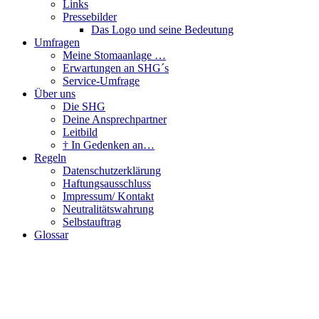
Links
Pressebilder
Das Logo und seine Bedeutung
Umfragen
Meine Stomaanlage …
Erwartungen an SHG´s
Service-Umfrage
Über uns
Die SHG
Deine Ansprechpartner
Leitbild
† In Gedenken an…
Regeln
Datenschutzerklärung
Haftungsausschluss
Impressum/ Kontakt
Neutralitätswahrung
Selbstauftrag
Glossar