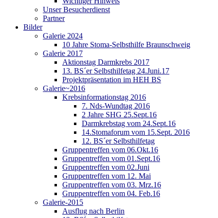
Wichtiger Hinweis
Unser Besucherdienst
Partner
Bilder
Galerie 2024
10 Jahre Stoma-Selbsthilfe Braunschweig
Galerie 2017
Aktionstag Darmkrebs 2017
13. BS´er Selbsthilfetag 24.Juni.17
Projektpräsentation im HEH BS
Galerie~2016
Krebsinformationstag 2016
7. Nds-Wundtag 2016
2 Jahre SHG 25.Sept.16
Darmkrebstag vom 24.Sept.16
14.Stomaforum vom 15.Sept. 2016
12. BS´er Selbsthilfetag
Gruppentreffen vom 06.Okt.16
Gruppentreffen vom 01.Sept.16
Gruppentreffen vom 02.Juni
Gruppentreffen vom 12. Mai
Gruppentreffen vom 03. Mrz.16
Gruppentreffen vom 04. Feb.16
Galerie-2015
Ausflug nach Berlin