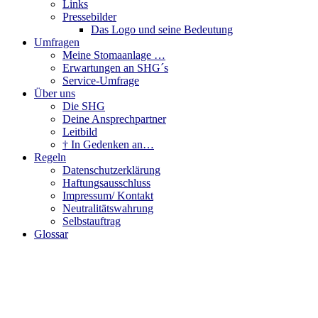
Links
Pressebilder
Das Logo und seine Bedeutung
Umfragen
Meine Stomaanlage …
Erwartungen an SHG´s
Service-Umfrage
Über uns
Die SHG
Deine Ansprechpartner
Leitbild
† In Gedenken an…
Regeln
Datenschutzerklärung
Haftungsausschluss
Impressum/ Kontakt
Neutralitätswahrung
Selbstauftrag
Glossar