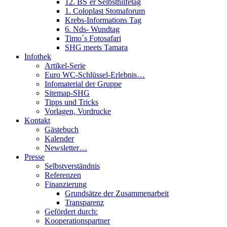
12. BS´er Selbsthilfetag
1. Coloplast Stomaforum
Krebs-Informations Tag
6. Nds- Wundtag
Timo´s Fotosafari
SHG meets Tamara
Infothek
Artikel-Serie
Euro WC-Schlüssel-Erlebnis…
Infomaterial der Gruppe
Sitemap-SHG
Tipps und Tricks
Vorlagen, Vordrucke
Kontakt
Gästebuch
Kalender
Newsletter…
Presse
Selbstverständnis
Referenzen
Finanzierung
Grundsätze der Zusammenarbeit
Transparenz
Gefördert durch:
Kooperationspartner