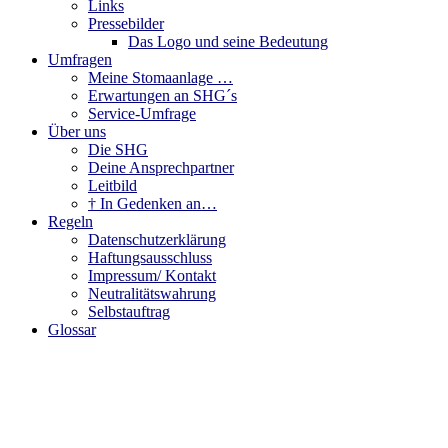
Links
Pressebilder
Das Logo und seine Bedeutung
Umfragen
Meine Stomaanlage …
Erwartungen an SHG´s
Service-Umfrage
Über uns
Die SHG
Deine Ansprechpartner
Leitbild
† In Gedenken an…
Regeln
Datenschutzerklärung
Haftungsausschluss
Impressum/ Kontakt
Neutralitätswahrung
Selbstauftrag
Glossar