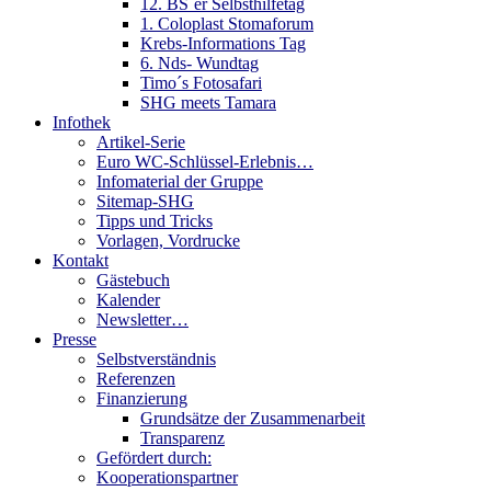
12. BS´er Selbsthilfetag
1. Coloplast Stomaforum
Krebs-Informations Tag
6. Nds- Wundtag
Timo´s Fotosafari
SHG meets Tamara
Infothek
Artikel-Serie
Euro WC-Schlüssel-Erlebnis…
Infomaterial der Gruppe
Sitemap-SHG
Tipps und Tricks
Vorlagen, Vordrucke
Kontakt
Gästebuch
Kalender
Newsletter…
Presse
Selbstverständnis
Referenzen
Finanzierung
Grundsätze der Zusammenarbeit
Transparenz
Gefördert durch:
Kooperationspartner