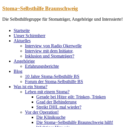
Zum
Stoma~Selbsthilfe Braunschweig
Inhalt
springen
Die Selbsthilfegruppe für Stomaträger, Angehörige und Interssierte!
Startseite
Unser Schirmherr
Aktuelles
Interview von Radio Okerwelle
Interview mit dem Initiator,
Inklusion und Stomaträger?
Angehörige
Erfahrungsberichte
Blog
10 Jahre Stoma-Selbsthilfe BS
Forum der Stoma-Selbsthilfe BS
Was ist ein Stoma?
Leben mit einem Stoma?
Gerade bei Hitze gilt: Trinken, Trinken
Grad der Behinderung
Streikt DHL mal wieder?
Vor der Operation!
Die Kliniksuche
Die Stoma~Selbsthilfe Braunschweig hilft!