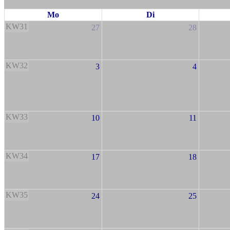
Mo
Di
KW31
27
28
KW32
3
4
KW33
10
11
KW34
17
18
KW35
24
25