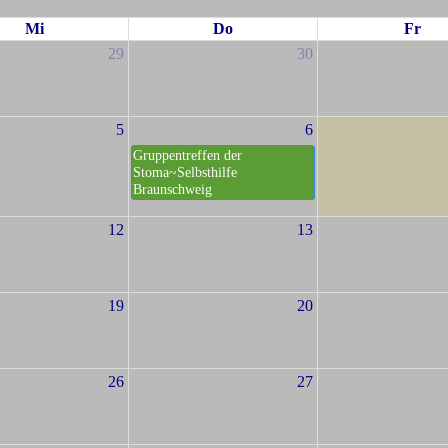
Mi
Do
Fr
29
30
5
6
Gruppentreffen der
Stoma~Selbsthilfe
Braunschweig
12
13
19
20
26
27