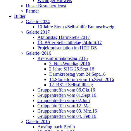
Wichtiger Hinweis
Unser Besucherdienst
Partner
Bilder
Galerie 2024
10 Jahre Stoma-Selbsthilfe Braunschweig
Galerie 2017
Aktionstag Darmkrebs 2017
13. BS´er Selbsthilfetag 24.Juni.17
Projektpräsentation im HEH BS
Galerie~2016
Krebsinformationstag 2016
7. Nds-Wundtag 2016
2 Jahre SHG 25.Sept.16
Darmkrebstag vom 24.Sept.16
14.Stomaforum vom 15.Sept. 2016
12. BS´er Selbsthilfetag
Gruppentreffen vom 06.Okt.16
Gruppentreffen vom 01.Sept.16
Gruppentreffen vom 02.Juni
Gruppentreffen vom 12. Mai
Gruppentreffen vom 03. Mrz.16
Gruppentreffen vom 04. Feb.16
Galerie-2015
Ausflug nach Berlin