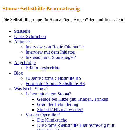
Zum
Stoma~Selbsthilfe Braunschweig
Inhalt
springen
Die Selbsthilfegruppe für Stomaträger, Angehörige und Interssierte!
Startseite
Unser Schirmherr
Aktuelles
Interview von Radio Okerwelle
Interview mit dem Initiator,
Inklusion und Stomaträger?
Angehörige
Erfahrungsberichte
Blog
10 Jahre Stoma-Selbsthilfe BS
Forum der Stoma-Selbsthilfe BS
Was ist ein Stoma?
Leben mit einem Stoma?
Gerade bei Hitze gilt: Trinken, Trinken
Grad der Behinderung
Streikt DHL mal wieder?
Vor der Operation!
Die Kliniksuche
Die Stoma~Selbsthilfe Braunschweig hilft!