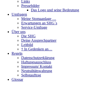
Links
Pressebilder
Das Logo und seine Bedeutung
Umfragen
Meine Stomaanlage …
Erwartungen an SHG´s
Service-Umfrage
Über uns
Die SHG
Deine Ansprechpartner
Leitbild
† In Gedenken an…
Regeln
Datenschutzerklärung
Haftungsausschluss
Impressum/ Kontakt
Neutralitätswahrung
Selbstauftrag
Glossar