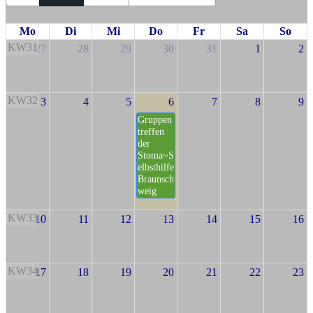
Mo
Di
Mi
Do
Fr
Sa
So
KW31
27
28
29
30
31
1
2
KW32
3
4
5
6
7
8
9
Gruppen
treffen
der
Stoma~S
elbsthilfe
Braunsch
weig
KW33
10
11
12
13
14
15
16
KW34
17
18
19
20
21
22
23