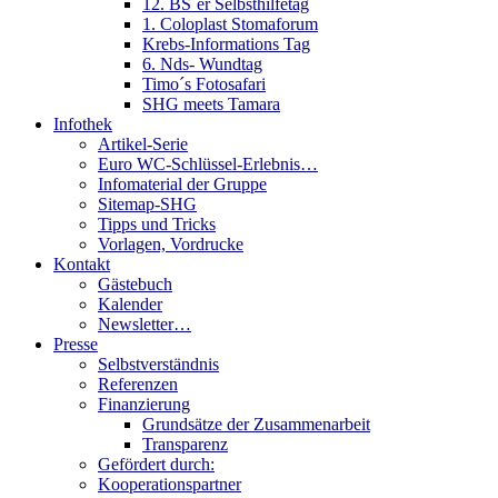
12. BS´er Selbsthilfetag
1. Coloplast Stomaforum
Krebs-Informations Tag
6. Nds- Wundtag
Timo´s Fotosafari
SHG meets Tamara
Infothek
Artikel-Serie
Euro WC-Schlüssel-Erlebnis…
Infomaterial der Gruppe
Sitemap-SHG
Tipps und Tricks
Vorlagen, Vordrucke
Kontakt
Gästebuch
Kalender
Newsletter…
Presse
Selbstverständnis
Referenzen
Finanzierung
Grundsätze der Zusammenarbeit
Transparenz
Gefördert durch:
Kooperationspartner