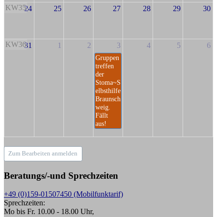
KW35
24
25
26
27
28
29
30
KW36
31
1
2
3
4
5
6
Gruppen
treffen
der
Stoma~S
elbsthilfe
Braunsch
weig.
Fällt
aus!
Zum Bearbeiten anmelden
Beratungs/-und Sprechzeiten
+49 (0)159-01507450 (Mobilfunktarif)
Sprechzeiten:
Mo bis Fr. 10.00 - 18.00 Uhr,