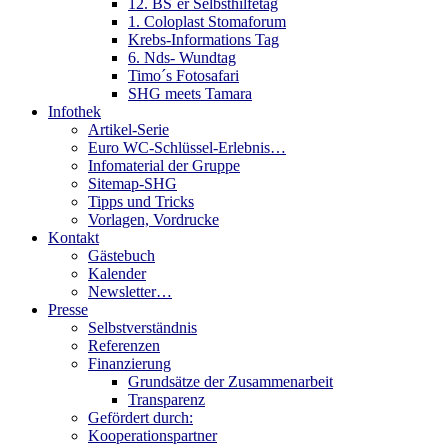
12. BS´er Selbsthilfetag
1. Coloplast Stomaforum
Krebs-Informations Tag
6. Nds- Wundtag
Timo´s Fotosafari
SHG meets Tamara
Infothek
Artikel-Serie
Euro WC-Schlüssel-Erlebnis…
Infomaterial der Gruppe
Sitemap-SHG
Tipps und Tricks
Vorlagen, Vordrucke
Kontakt
Gästebuch
Kalender
Newsletter…
Presse
Selbstverständnis
Referenzen
Finanzierung
Grundsätze der Zusammenarbeit
Transparenz
Gefördert durch:
Kooperationspartner