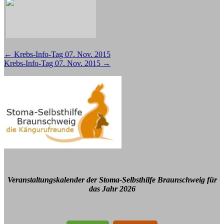
Beitragsnavigation
←
Krebs-Info-Tag 07. Nov. 2015
Krebs-Info-Tag 07. Nov. 2015
→
Veranstaltungskalender der Stoma-Selbsthilfe Braunschweig für
das Jahr 2026