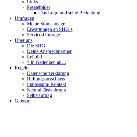
Links
Pressebilder
Das Logo und seine Bedeutung
Umfragen
Meine Stomaanlage …
Erwartungen an SHG´s
Service-Umfrage
Über uns
Die SHG
Deine Ansprechpartner
Leitbild
† In Gedenken an…
Regeln
Datenschutzerklärung
Haftungsausschluss
Impressum/ Kontakt
Neutralitätswahrung
Selbstauftrag
Glossar