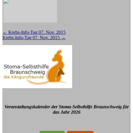
Beitragsnavigation
←
Krebs-Info-Tag 07. Nov. 2015
Krebs-Info-Tag 07. Nov. 2015
→
Veranstaltungskalender der Stoma-Selbsthilfe Braunschweig für
das Jahr 2026