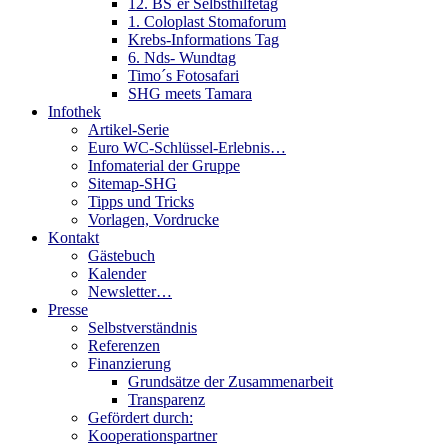
12. BS´er Selbsthilfetag
1. Coloplast Stomaforum
Krebs-Informations Tag
6. Nds- Wundtag
Timo´s Fotosafari
SHG meets Tamara
Infothek
Artikel-Serie
Euro WC-Schlüssel-Erlebnis…
Infomaterial der Gruppe
Sitemap-SHG
Tipps und Tricks
Vorlagen, Vordrucke
Kontakt
Gästebuch
Kalender
Newsletter…
Presse
Selbstverständnis
Referenzen
Finanzierung
Grundsätze der Zusammenarbeit
Transparenz
Gefördert durch:
Kooperationspartner