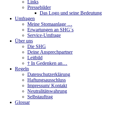
Links
Pressebilder
Das Logo und seine Bedeutung
Umfragen
Meine Stomaanlage …
Erwartungen an SHG´s
Service-Umfrage
Über uns
Die SHG
Deine Ansprechpartner
Leitbild
† In Gedenken an…
Regeln
Datenschutzerklärung
Haftungsausschluss
Impressum/ Kontakt
Neutralitätswahrung
Selbstauftrag
Glossar