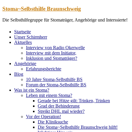
Zum
Stoma~Selbsthilfe Braunschweig
Inhalt
springen
Die Selbsthilfegruppe für Stomaträger, Angehörige und Interssierte!
Startseite
Unser Schirmherr
Aktuelles
Interview von Radio Okerwelle
Interview mit dem Initiator,
Inklusion und Stomaträger?
Angehörige
Erfahrungsberichte
Blog
10 Jahre Stoma-Selbsthilfe BS
Forum der Stoma-Selbsthilfe BS
Was ist ein Stoma?
Leben mit einem Stoma?
Gerade bei Hitze gilt: Trinken, Trinken
Grad der Behinderung
Streikt DHL mal wieder?
Vor der Operation!
Die Kliniksuche
Die Stoma~Selbsthilfe Braunschweig hilft!