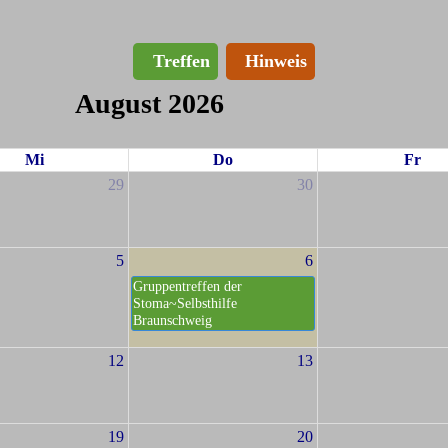
Treffen
Hinweis
August 2026
Mi
Do
Fr
29
30
5
6
Gruppentreffen der
Stoma~Selbsthilfe
Braunschweig
12
13
19
20