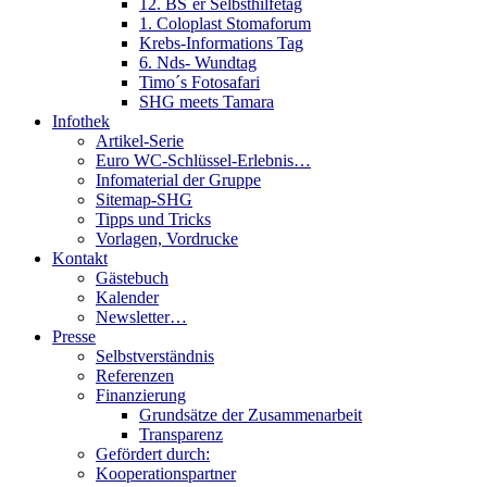
12. BS´er Selbsthilfetag
1. Coloplast Stomaforum
Krebs-Informations Tag
6. Nds- Wundtag
Timo´s Fotosafari
SHG meets Tamara
Infothek
Artikel-Serie
Euro WC-Schlüssel-Erlebnis…
Infomaterial der Gruppe
Sitemap-SHG
Tipps und Tricks
Vorlagen, Vordrucke
Kontakt
Gästebuch
Kalender
Newsletter…
Presse
Selbstverständnis
Referenzen
Finanzierung
Grundsätze der Zusammenarbeit
Transparenz
Gefördert durch:
Kooperationspartner