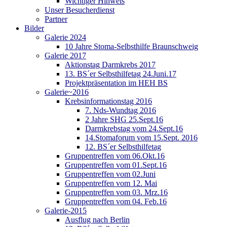
Wichtiger Hinweis
Unser Besucherdienst
Partner
Bilder
Galerie 2024
10 Jahre Stoma-Selbsthilfe Braunschweig
Galerie 2017
Aktionstag Darmkrebs 2017
13. BS´er Selbsthilfetag 24.Juni.17
Projektpräsentation im HEH BS
Galerie~2016
Krebsinformationstag 2016
7. Nds-Wundtag 2016
2 Jahre SHG 25.Sept.16
Darmkrebstag vom 24.Sept.16
14.Stomaforum vom 15.Sept. 2016
12. BS´er Selbsthilfetag
Gruppentreffen vom 06.Okt.16
Gruppentreffen vom 01.Sept.16
Gruppentreffen vom 02.Juni
Gruppentreffen vom 12. Mai
Gruppentreffen vom 03. Mrz.16
Gruppentreffen vom 04. Feb.16
Galerie-2015
Ausflug nach Berlin