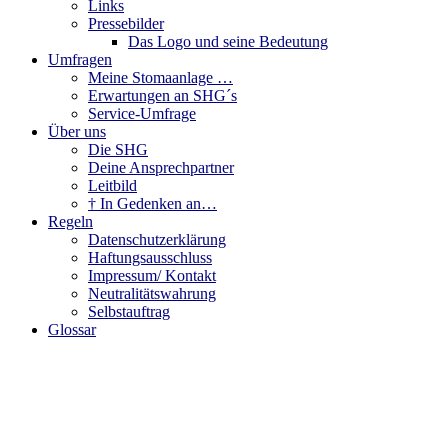
Links
Pressebilder
Das Logo und seine Bedeutung
Umfragen
Meine Stomaanlage …
Erwartungen an SHG´s
Service-Umfrage
Über uns
Die SHG
Deine Ansprechpartner
Leitbild
† In Gedenken an…
Regeln
Datenschutzerklärung
Haftungsausschluss
Impressum/ Kontakt
Neutralitätswahrung
Selbstauftrag
Glossar