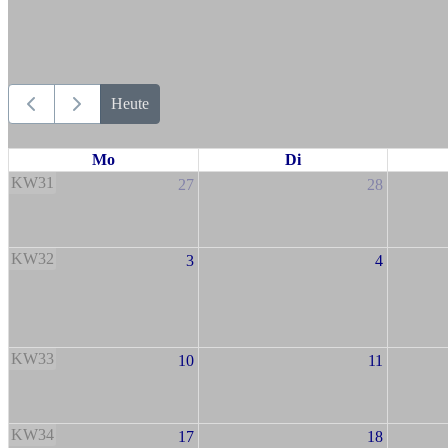
Heute
Mo
Di
KW31
27
28
KW32
3
4
KW33
10
11
KW34
17
18