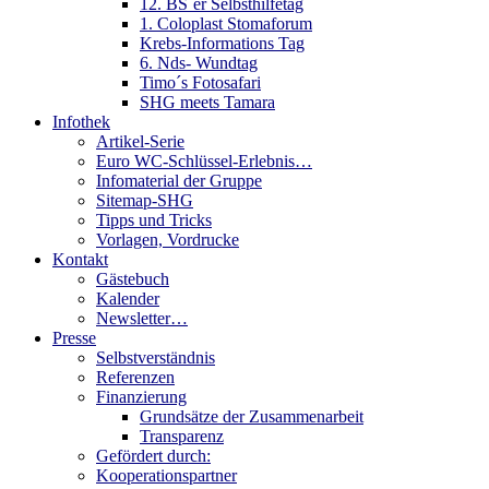
12. BS´er Selbsthilfetag
1. Coloplast Stomaforum
Krebs-Informations Tag
6. Nds- Wundtag
Timo´s Fotosafari
SHG meets Tamara
Infothek
Artikel-Serie
Euro WC-Schlüssel-Erlebnis…
Infomaterial der Gruppe
Sitemap-SHG
Tipps und Tricks
Vorlagen, Vordrucke
Kontakt
Gästebuch
Kalender
Newsletter…
Presse
Selbstverständnis
Referenzen
Finanzierung
Grundsätze der Zusammenarbeit
Transparenz
Gefördert durch:
Kooperationspartner