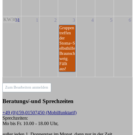
KW36
31
1
2
3
4
5
6
Gruppen
treffen
der
Stoma~S
elbsthilfe
Braunsch
weig.
Fällt
aus!
Zum Bearbeiten anmelden
Beratungs/-und Sprechzeiten
+49 (0)159-01507450 (Mobilfunktarif)
Sprechzeiten:
Mo bis Fr. 10.00 - 18.00 Uhr,
außer jeden 1. Donnerstag im Monat, dann nur in der Zeit