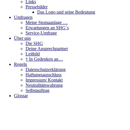
Links
Pressebilder
Das Logo und seine Bedeutung
Umfragen
Meine Stomaanlage …
Erwartungen an SHG´s
Service-Umfrage
Über uns
Die SHG
Deine Ansprechpartner
Leitbild
† In Gedenken an…
Regeln
Datenschutzerklärung
Haftungsausschluss
Impressum/ Kontakt
Neutralitätswahrung
Selbstauftrag
Glossar