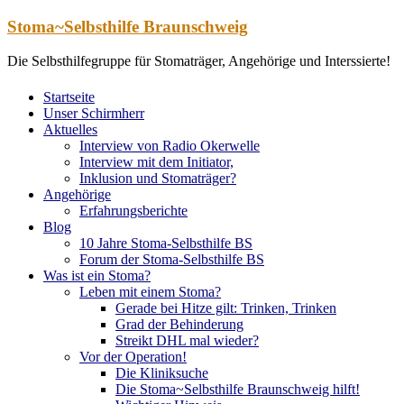
Zum
Stoma~Selbsthilfe Braunschweig
Inhalt
springen
Die Selbsthilfegruppe für Stomaträger, Angehörige und Interssierte!
Startseite
Unser Schirmherr
Aktuelles
Interview von Radio Okerwelle
Interview mit dem Initiator,
Inklusion und Stomaträger?
Angehörige
Erfahrungsberichte
Blog
10 Jahre Stoma-Selbsthilfe BS
Forum der Stoma-Selbsthilfe BS
Was ist ein Stoma?
Leben mit einem Stoma?
Gerade bei Hitze gilt: Trinken, Trinken
Grad der Behinderung
Streikt DHL mal wieder?
Vor der Operation!
Die Kliniksuche
Die Stoma~Selbsthilfe Braunschweig hilft!