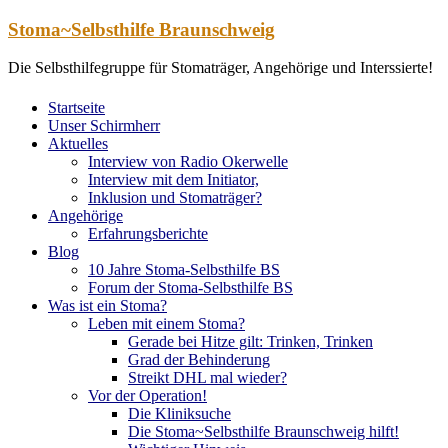
Zum
Stoma~Selbsthilfe Braunschweig
Inhalt
springen
Die Selbsthilfegruppe für Stomaträger, Angehörige und Interssierte!
Startseite
Unser Schirmherr
Aktuelles
Interview von Radio Okerwelle
Interview mit dem Initiator,
Inklusion und Stomaträger?
Angehörige
Erfahrungsberichte
Blog
10 Jahre Stoma-Selbsthilfe BS
Forum der Stoma-Selbsthilfe BS
Was ist ein Stoma?
Leben mit einem Stoma?
Gerade bei Hitze gilt: Trinken, Trinken
Grad der Behinderung
Streikt DHL mal wieder?
Vor der Operation!
Die Kliniksuche
Die Stoma~Selbsthilfe Braunschweig hilft!