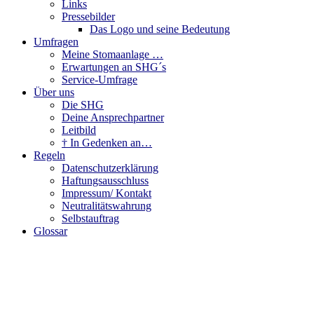
Links
Pressebilder
Das Logo und seine Bedeutung
Umfragen
Meine Stomaanlage …
Erwartungen an SHG´s
Service-Umfrage
Über uns
Die SHG
Deine Ansprechpartner
Leitbild
† In Gedenken an…
Regeln
Datenschutzerklärung
Haftungsausschluss
Impressum/ Kontakt
Neutralitätswahrung
Selbstauftrag
Glossar