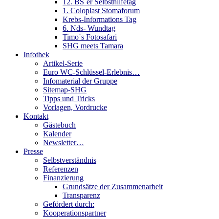
12. BS´er Selbsthilfetag
1. Coloplast Stomaforum
Krebs-Informations Tag
6. Nds- Wundtag
Timo´s Fotosafari
SHG meets Tamara
Infothek
Artikel-Serie
Euro WC-Schlüssel-Erlebnis…
Infomaterial der Gruppe
Sitemap-SHG
Tipps und Tricks
Vorlagen, Vordrucke
Kontakt
Gästebuch
Kalender
Newsletter…
Presse
Selbstverständnis
Referenzen
Finanzierung
Grundsätze der Zusammenarbeit
Transparenz
Gefördert durch:
Kooperationspartner