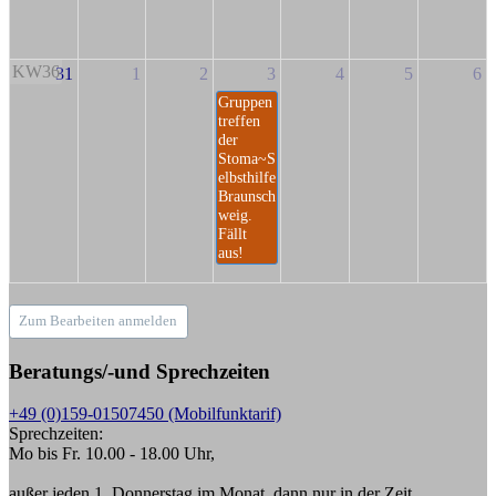
KW36
31
1
2
3
4
5
6
Gruppen
treffen
der
Stoma~S
elbsthilfe
Braunsch
weig.
Fällt
aus!
Zum Bearbeiten anmelden
Beratungs/-und Sprechzeiten
+49 (0)159-01507450 (Mobilfunktarif)
Sprechzeiten:
Mo bis Fr. 10.00 - 18.00 Uhr,
außer jeden 1. Donnerstag im Monat, dann nur in der Zeit