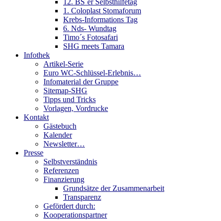
12. BS´er Selbsthilfetag
1. Coloplast Stomaforum
Krebs-Informations Tag
6. Nds- Wundtag
Timo´s Fotosafari
SHG meets Tamara
Infothek
Artikel-Serie
Euro WC-Schlüssel-Erlebnis…
Infomaterial der Gruppe
Sitemap-SHG
Tipps und Tricks
Vorlagen, Vordrucke
Kontakt
Gästebuch
Kalender
Newsletter…
Presse
Selbstverständnis
Referenzen
Finanzierung
Grundsätze der Zusammenarbeit
Transparenz
Gefördert durch:
Kooperationspartner