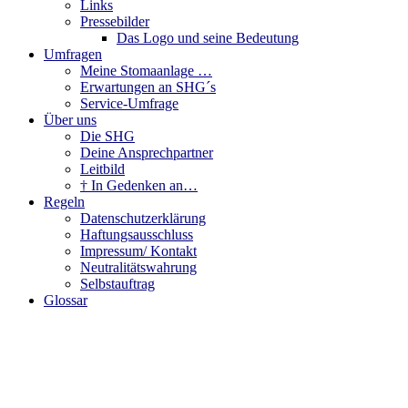
Links
Pressebilder
Das Logo und seine Bedeutung
Umfragen
Meine Stomaanlage …
Erwartungen an SHG´s
Service-Umfrage
Über uns
Die SHG
Deine Ansprechpartner
Leitbild
† In Gedenken an…
Regeln
Datenschutzerklärung
Haftungsausschluss
Impressum/ Kontakt
Neutralitätswahrung
Selbstauftrag
Glossar