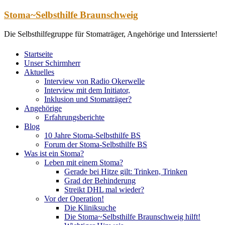
Zum
Stoma~Selbsthilfe Braunschweig
Inhalt
springen
Die Selbsthilfegruppe für Stomaträger, Angehörige und Interssierte!
Startseite
Unser Schirmherr
Aktuelles
Interview von Radio Okerwelle
Interview mit dem Initiator,
Inklusion und Stomaträger?
Angehörige
Erfahrungsberichte
Blog
10 Jahre Stoma-Selbsthilfe BS
Forum der Stoma-Selbsthilfe BS
Was ist ein Stoma?
Leben mit einem Stoma?
Gerade bei Hitze gilt: Trinken, Trinken
Grad der Behinderung
Streikt DHL mal wieder?
Vor der Operation!
Die Kliniksuche
Die Stoma~Selbsthilfe Braunschweig hilft!