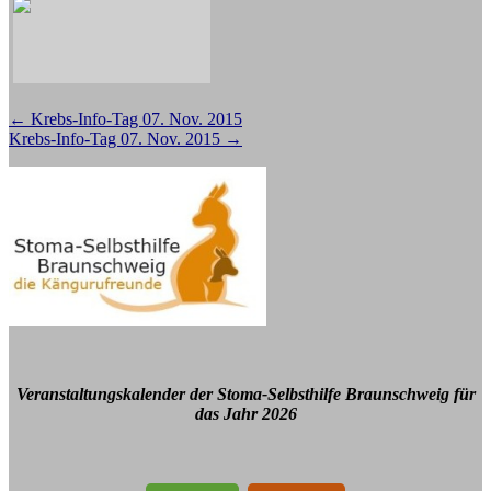
Beitragsnavigation
←
Krebs-Info-Tag 07. Nov. 2015
Krebs-Info-Tag 07. Nov. 2015
→
Veranstaltungskalender der Stoma-Selbsthilfe Braunschweig für
das Jahr 2026