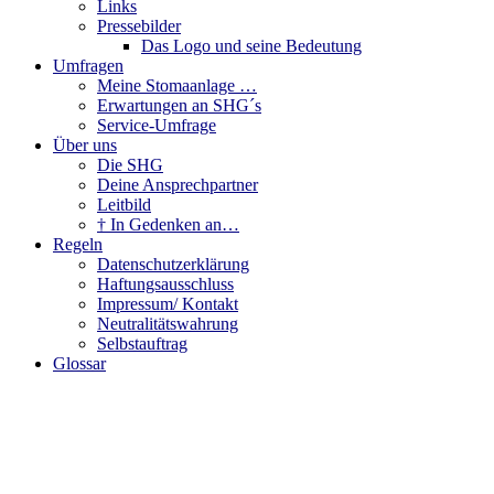
Links
Pressebilder
Das Logo und seine Bedeutung
Umfragen
Meine Stomaanlage …
Erwartungen an SHG´s
Service-Umfrage
Über uns
Die SHG
Deine Ansprechpartner
Leitbild
† In Gedenken an…
Regeln
Datenschutzerklärung
Haftungsausschluss
Impressum/ Kontakt
Neutralitätswahrung
Selbstauftrag
Glossar