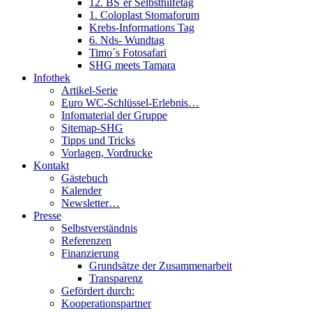
12. BS´er Selbsthilfetag
1. Coloplast Stomaforum
Krebs-Informations Tag
6. Nds- Wundtag
Timo´s Fotosafari
SHG meets Tamara
Infothek
Artikel-Serie
Euro WC-Schlüssel-Erlebnis…
Infomaterial der Gruppe
Sitemap-SHG
Tipps und Tricks
Vorlagen, Vordrucke
Kontakt
Gästebuch
Kalender
Newsletter…
Presse
Selbstverständnis
Referenzen
Finanzierung
Grundsätze der Zusammenarbeit
Transparenz
Gefördert durch:
Kooperationspartner