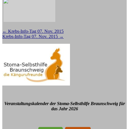
Beitragsnavigation
←
Krebs-Info-Tag 07. Nov. 2015
Krebs-Info-Tag 07. Nov. 2015
→
Veranstaltungskalender der Stoma-Selbsthilfe Braunschweig für
das Jahr 2026