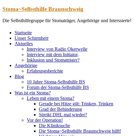
Zum
Stoma~Selbsthilfe Braunschweig
Inhalt
springen
Die Selbsthilfegruppe für Stomaträger, Angehörige und Interssierte!
Startseite
Unser Schirmherr
Aktuelles
Interview von Radio Okerwelle
Interview mit dem Initiator,
Inklusion und Stomaträger?
Angehörige
Erfahrungsberichte
Blog
10 Jahre Stoma-Selbsthilfe BS
Forum der Stoma-Selbsthilfe BS
Was ist ein Stoma?
Leben mit einem Stoma?
Gerade bei Hitze gilt: Trinken, Trinken
Grad der Behinderung
Streikt DHL mal wieder?
Vor der Operation!
Die Kliniksuche
Die Stoma~Selbsthilfe Braunschweig hilft!