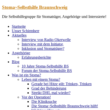
Zum
Stoma~Selbsthilfe Braunschweig
Inhalt
springen
Die Selbsthilfegruppe für Stomaträger, Angehörige und Interssierte!
Startseite
Unser Schirmherr
Aktuelles
Interview von Radio Okerwelle
Interview mit dem Initiator,
Inklusion und Stomaträger?
Angehörige
Erfahrungsberichte
Blog
10 Jahre Stoma-Selbsthilfe BS
Forum der Stoma-Selbsthilfe BS
Was ist ein Stoma?
Leben mit einem Stoma?
Gerade bei Hitze gilt: Trinken, Trinken
Grad der Behinderung
Streikt DHL mal wieder?
Vor der Operation!
Die Kliniksuche
Die Stoma~Selbsthilfe Braunschweig hilft!