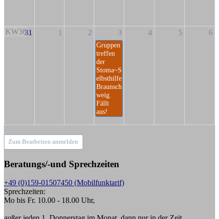
KW36
31
1
2
3
4
5
6
Gruppen
treffen
der
Stoma~S
elbsthilfe
Braunsch
weig.
Fällt
aus!
Zum Bearbeiten anmelden
Beratungs/-und Sprechzeiten
+49 (0)159-01507450 (Mobilfunktarif)
Sprechzeiten:
Mo bis Fr. 10.00 - 18.00 Uhr,
außer jeden 1. Donnerstag im Monat, dann nur in der Zeit