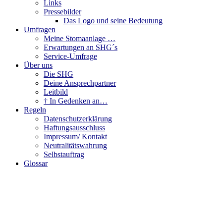
Links
Pressebilder
Das Logo und seine Bedeutung
Umfragen
Meine Stomaanlage …
Erwartungen an SHG´s
Service-Umfrage
Über uns
Die SHG
Deine Ansprechpartner
Leitbild
† In Gedenken an…
Regeln
Datenschutzerklärung
Haftungsausschluss
Impressum/ Kontakt
Neutralitätswahrung
Selbstauftrag
Glossar