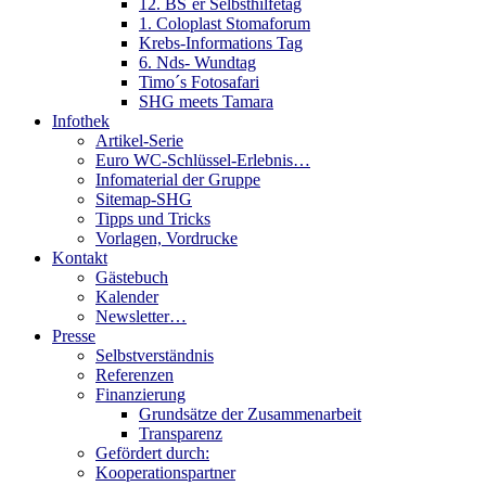
12. BS´er Selbsthilfetag
1. Coloplast Stomaforum
Krebs-Informations Tag
6. Nds- Wundtag
Timo´s Fotosafari
SHG meets Tamara
Infothek
Artikel-Serie
Euro WC-Schlüssel-Erlebnis…
Infomaterial der Gruppe
Sitemap-SHG
Tipps und Tricks
Vorlagen, Vordrucke
Kontakt
Gästebuch
Kalender
Newsletter…
Presse
Selbstverständnis
Referenzen
Finanzierung
Grundsätze der Zusammenarbeit
Transparenz
Gefördert durch:
Kooperationspartner