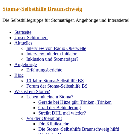
Zum
Stoma~Selbsthilfe Braunschweig
Inhalt
springen
Die Selbsthilfegruppe für Stomaträger, Angehörige und Interssierte!
Startseite
Unser Schirmherr
Aktuelles
Interview von Radio Okerwelle
Interview mit dem Initiator,
Inklusion und Stomaträger?
Angehörige
Erfahrungsberichte
Blog
10 Jahre Stoma-Selbsthilfe BS
Forum der Stoma-Selbsthilfe BS
Was ist ein Stoma?
Leben mit einem Stoma?
Gerade bei Hitze gilt: Trinken, Trinken
Grad der Behinderung
Streikt DHL mal wieder?
Vor der Operation!
Die Kliniksuche
Die Stoma~Selbsthilfe Braunschweig hilft!