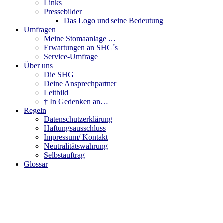
Links
Pressebilder
Das Logo und seine Bedeutung
Umfragen
Meine Stomaanlage …
Erwartungen an SHG´s
Service-Umfrage
Über uns
Die SHG
Deine Ansprechpartner
Leitbild
† In Gedenken an…
Regeln
Datenschutzerklärung
Haftungsausschluss
Impressum/ Kontakt
Neutralitätswahrung
Selbstauftrag
Glossar