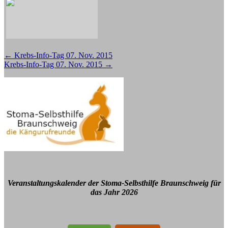
Beitragsnavigation
←
Krebs-Info-Tag 07. Nov. 2015
Krebs-Info-Tag 07. Nov. 2015
→
Veranstaltungskalender der Stoma-Selbsthilfe Braunschweig für
das Jahr 2026