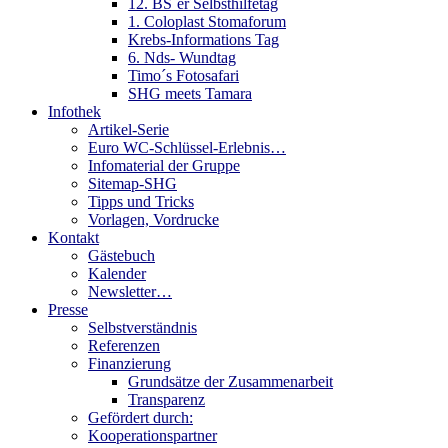
12. BS´er Selbsthilfetag
1. Coloplast Stomaforum
Krebs-Informations Tag
6. Nds- Wundtag
Timo´s Fotosafari
SHG meets Tamara
Infothek
Artikel-Serie
Euro WC-Schlüssel-Erlebnis…
Infomaterial der Gruppe
Sitemap-SHG
Tipps und Tricks
Vorlagen, Vordrucke
Kontakt
Gästebuch
Kalender
Newsletter…
Presse
Selbstverständnis
Referenzen
Finanzierung
Grundsätze der Zusammenarbeit
Transparenz
Gefördert durch:
Kooperationspartner