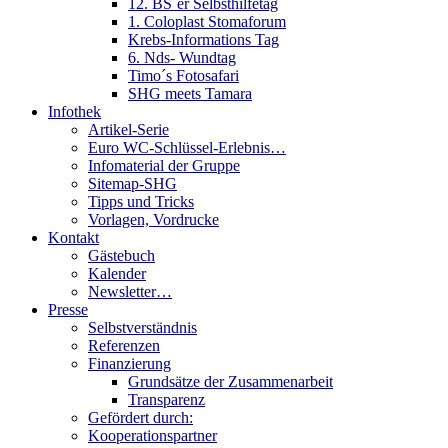
12. BS´er Selbsthilfetag
1. Coloplast Stomaforum
Krebs-Informations Tag
6. Nds- Wundtag
Timo´s Fotosafari
SHG meets Tamara
Infothek
Artikel-Serie
Euro WC-Schlüssel-Erlebnis…
Infomaterial der Gruppe
Sitemap-SHG
Tipps und Tricks
Vorlagen, Vordrucke
Kontakt
Gästebuch
Kalender
Newsletter…
Presse
Selbstverständnis
Referenzen
Finanzierung
Grundsätze der Zusammenarbeit
Transparenz
Gefördert durch:
Kooperationspartner