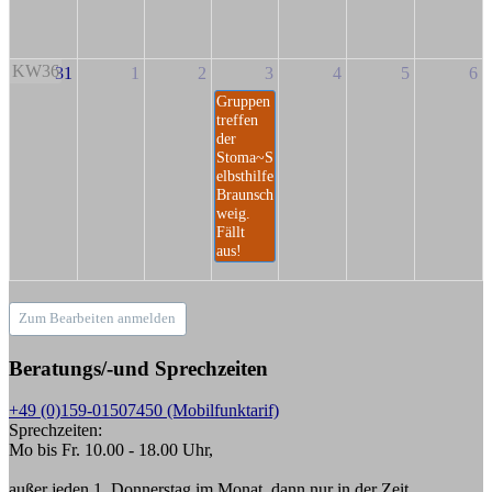
KW36
31
1
2
3
4
5
6
Gruppen
treffen
der
Stoma~S
elbsthilfe
Braunsch
weig.
Fällt
aus!
Zum Bearbeiten anmelden
Beratungs/-und Sprechzeiten
+49 (0)159-01507450 (Mobilfunktarif)
Sprechzeiten:
Mo bis Fr. 10.00 - 18.00 Uhr,
außer jeden 1. Donnerstag im Monat, dann nur in der Zeit