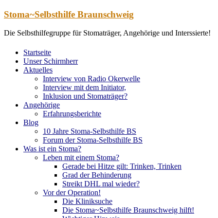
Zum
Stoma~Selbsthilfe Braunschweig
Inhalt
springen
Die Selbsthilfegruppe für Stomaträger, Angehörige und Interssierte!
Startseite
Unser Schirmherr
Aktuelles
Interview von Radio Okerwelle
Interview mit dem Initiator,
Inklusion und Stomaträger?
Angehörige
Erfahrungsberichte
Blog
10 Jahre Stoma-Selbsthilfe BS
Forum der Stoma-Selbsthilfe BS
Was ist ein Stoma?
Leben mit einem Stoma?
Gerade bei Hitze gilt: Trinken, Trinken
Grad der Behinderung
Streikt DHL mal wieder?
Vor der Operation!
Die Kliniksuche
Die Stoma~Selbsthilfe Braunschweig hilft!