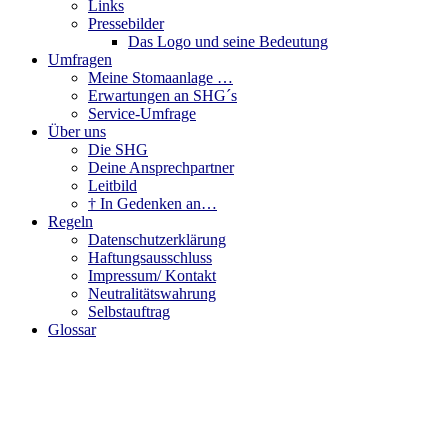
Links
Pressebilder
Das Logo und seine Bedeutung
Umfragen
Meine Stomaanlage …
Erwartungen an SHG´s
Service-Umfrage
Über uns
Die SHG
Deine Ansprechpartner
Leitbild
† In Gedenken an…
Regeln
Datenschutzerklärung
Haftungsausschluss
Impressum/ Kontakt
Neutralitätswahrung
Selbstauftrag
Glossar