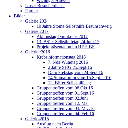
Wichtiger Hinweis
Unser Besucherdienst
Partner
Bilder
Galerie 2024
10 Jahre Stoma-Selbsthilfe Braunschweig
Galerie 2017
Aktionstag Darmkrebs 2017
13. BS´er Selbsthilfetag 24.Juni.17
Projektpräsentation im HEH BS
Galerie~2016
Krebsinformationstag 2016
7. Nds-Wundtag 2016
2 Jahre SHG 25.Sept.16
Darmkrebstag vom 24.Sept.16
14.Stomaforum vom 15.Sept. 2016
12. BS´er Selbsthilfetag
Gruppentreffen vom 06.Okt.16
Gruppentreffen vom 01.Sept.16
Gruppentreffen vom 02.Juni
Gruppentreffen vom 12. Mai
Gruppentreffen vom 03. Mrz.16
Gruppentreffen vom 04. Feb.16
Galerie-2015
Ausflug nach Berlin