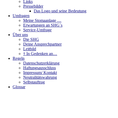
Links
Pressebilder
Das Logo und seine Bedeutung
Umfragen
Meine Stomaanlage …
Erwartungen an SHG´s
Service-Umfrage
Über uns
Die SHG
Deine Ansprechpartner
Leitbild
† In Gedenken an…
Regeln
Datenschutzerklärung
Haftungsausschluss
Impressum/ Kontakt
Neutralitätswahrung
Selbstauftrag
Glossar