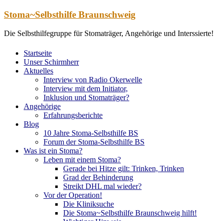
Zum
Stoma~Selbsthilfe Braunschweig
Inhalt
springen
Die Selbsthilfegruppe für Stomaträger, Angehörige und Interssierte!
Startseite
Unser Schirmherr
Aktuelles
Interview von Radio Okerwelle
Interview mit dem Initiator,
Inklusion und Stomaträger?
Angehörige
Erfahrungsberichte
Blog
10 Jahre Stoma-Selbsthilfe BS
Forum der Stoma-Selbsthilfe BS
Was ist ein Stoma?
Leben mit einem Stoma?
Gerade bei Hitze gilt: Trinken, Trinken
Grad der Behinderung
Streikt DHL mal wieder?
Vor der Operation!
Die Kliniksuche
Die Stoma~Selbsthilfe Braunschweig hilft!