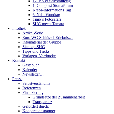
12. BS´er Selbsthilfetag
1. Coloplast Stomaforum
Krebs-Informations Tag
6. Nds- Wundtag
Timo´s Fotosafari
SHG meets Tamara
Infothek
Artikel-Serie
Euro WC-Schlüssel-Erlebnis…
Infomaterial der Gruppe
Sitemap-SHG
Tipps und Tricks
Vorlagen, Vordrucke
Kontakt
Gästebuch
Kalender
Newsletter…
Presse
Selbstverständnis
Referenzen
Finanzierung
Grundsätze der Zusammenarbeit
Transparenz
Gefördert durch:
Kooperationspartner