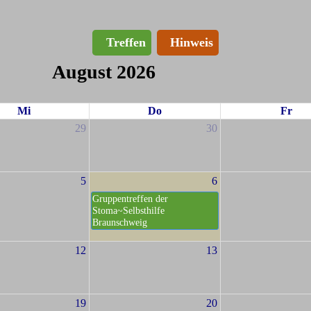
Treffen
Hinweis
August 2026
Mi
Do
Fr
29
30
5
6
Gruppentreffen der
Stoma~Selbsthilfe
Braunschweig
12
13
19
20