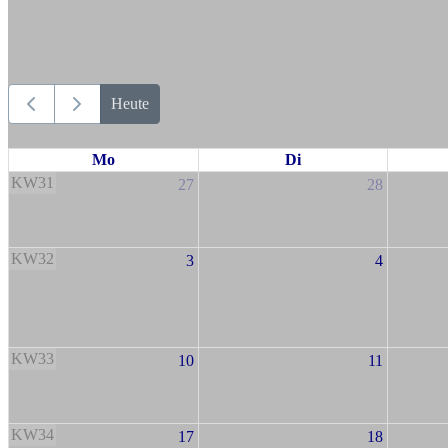
Heute
Mo
Di
KW31
27
28
KW32
3
4
KW33
10
11
KW34
17
18