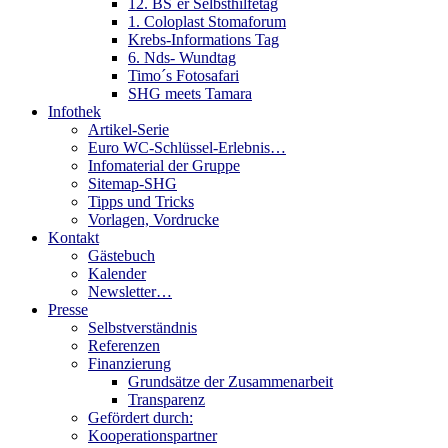
12. BS´er Selbsthilfetag
1. Coloplast Stomaforum
Krebs-Informations Tag
6. Nds- Wundtag
Timo´s Fotosafari
SHG meets Tamara
Infothek
Artikel-Serie
Euro WC-Schlüssel-Erlebnis…
Infomaterial der Gruppe
Sitemap-SHG
Tipps und Tricks
Vorlagen, Vordrucke
Kontakt
Gästebuch
Kalender
Newsletter…
Presse
Selbstverständnis
Referenzen
Finanzierung
Grundsätze der Zusammenarbeit
Transparenz
Gefördert durch:
Kooperationspartner