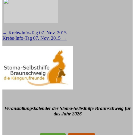
Beitragsnavigation
←
Krebs-Info-Tag 07. Nov. 2015
Krebs-Info-Tag 07. Nov. 2015
→
Veranstaltungskalender der Stoma-Selbsthilfe Braunschweig für
das Jahr 2026