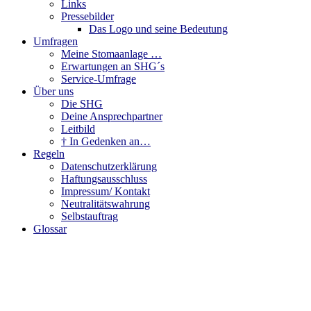
Links
Pressebilder
Das Logo und seine Bedeutung
Umfragen
Meine Stomaanlage …
Erwartungen an SHG´s
Service-Umfrage
Über uns
Die SHG
Deine Ansprechpartner
Leitbild
† In Gedenken an…
Regeln
Datenschutzerklärung
Haftungsausschluss
Impressum/ Kontakt
Neutralitätswahrung
Selbstauftrag
Glossar