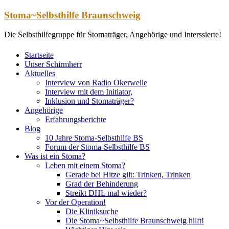
Zum
Stoma~Selbsthilfe Braunschweig
Inhalt
springen
Die Selbsthilfegruppe für Stomaträger, Angehörige und Interssierte!
Startseite
Unser Schirmherr
Aktuelles
Interview von Radio Okerwelle
Interview mit dem Initiator,
Inklusion und Stomaträger?
Angehörige
Erfahrungsberichte
Blog
10 Jahre Stoma-Selbsthilfe BS
Forum der Stoma-Selbsthilfe BS
Was ist ein Stoma?
Leben mit einem Stoma?
Gerade bei Hitze gilt: Trinken, Trinken
Grad der Behinderung
Streikt DHL mal wieder?
Vor der Operation!
Die Kliniksuche
Die Stoma~Selbsthilfe Braunschweig hilft!