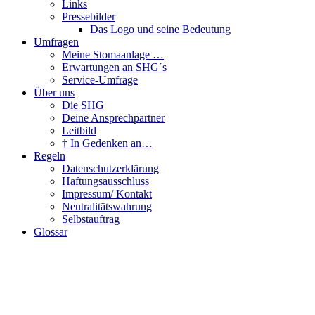
Links
Pressebilder
Das Logo und seine Bedeutung
Umfragen
Meine Stomaanlage …
Erwartungen an SHG´s
Service-Umfrage
Über uns
Die SHG
Deine Ansprechpartner
Leitbild
† In Gedenken an…
Regeln
Datenschutzerklärung
Haftungsausschluss
Impressum/ Kontakt
Neutralitätswahrung
Selbstauftrag
Glossar