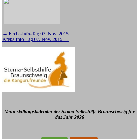
Beitragsnavigation
←
Krebs-Info-Tag 07. Nov. 2015
Krebs-Info-Tag 07. Nov. 2015
→
Veranstaltungskalender der Stoma-Selbsthilfe Braunschweig für
das Jahr 2026