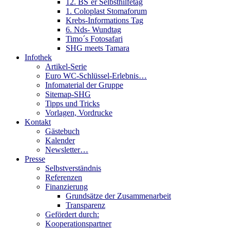
12. BS´er Selbsthilfetag
1. Coloplast Stomaforum
Krebs-Informations Tag
6. Nds- Wundtag
Timo´s Fotosafari
SHG meets Tamara
Infothek
Artikel-Serie
Euro WC-Schlüssel-Erlebnis…
Infomaterial der Gruppe
Sitemap-SHG
Tipps und Tricks
Vorlagen, Vordrucke
Kontakt
Gästebuch
Kalender
Newsletter…
Presse
Selbstverständnis
Referenzen
Finanzierung
Grundsätze der Zusammenarbeit
Transparenz
Gefördert durch:
Kooperationspartner