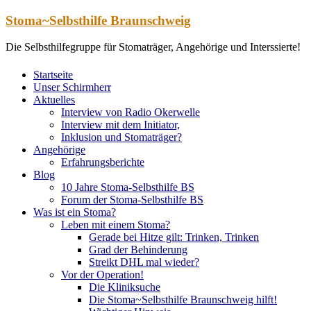
Zum
Stoma~Selbsthilfe Braunschweig
Inhalt
springen
Die Selbsthilfegruppe für Stomaträger, Angehörige und Interssierte!
Startseite
Unser Schirmherr
Aktuelles
Interview von Radio Okerwelle
Interview mit dem Initiator,
Inklusion und Stomaträger?
Angehörige
Erfahrungsberichte
Blog
10 Jahre Stoma-Selbsthilfe BS
Forum der Stoma-Selbsthilfe BS
Was ist ein Stoma?
Leben mit einem Stoma?
Gerade bei Hitze gilt: Trinken, Trinken
Grad der Behinderung
Streikt DHL mal wieder?
Vor der Operation!
Die Kliniksuche
Die Stoma~Selbsthilfe Braunschweig hilft!