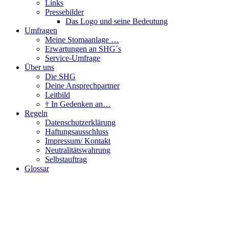
Links
Pressebilder
Das Logo und seine Bedeutung
Umfragen
Meine Stomaanlage …
Erwartungen an SHG´s
Service-Umfrage
Über uns
Die SHG
Deine Ansprechpartner
Leitbild
† In Gedenken an…
Regeln
Datenschutzerklärung
Haftungsausschluss
Impressum/ Kontakt
Neutralitätswahrung
Selbstauftrag
Glossar