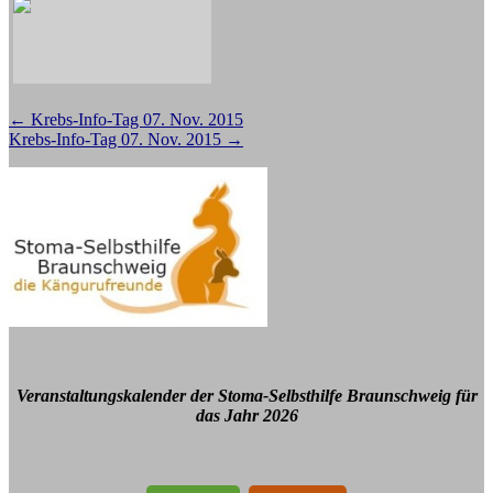
Beitragsnavigation
←
Krebs-Info-Tag 07. Nov. 2015
Krebs-Info-Tag 07. Nov. 2015
→
Veranstaltungskalender der Stoma-Selbsthilfe Braunschweig für
das Jahr 2026