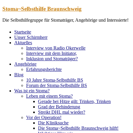
Zum
Stoma~Selbsthilfe Braunschweig
Inhalt
springen
Die Selbsthilfegruppe für Stomaträger, Angehörige und Interssierte!
Startseite
Unser Schirmherr
Aktuelles
Interview von Radio Okerwelle
Interview mit dem Initiator,
Inklusion und Stomaträger?
Angehörige
Erfahrungsberichte
Blog
10 Jahre Stoma-Selbsthilfe BS
Forum der Stoma-Selbsthilfe BS
Was ist ein Stoma?
Leben mit einem Stoma?
Gerade bei Hitze gilt: Trinken, Trinken
Grad der Behinderung
Streikt DHL mal wieder?
Vor der Operation!
Die Kliniksuche
Die Stoma~Selbsthilfe Braunschweig hilft!