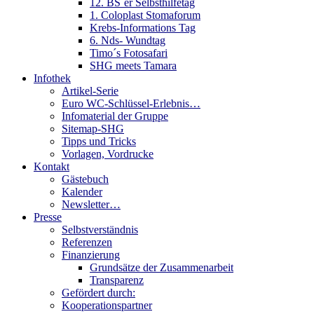
12. BS´er Selbsthilfetag
1. Coloplast Stomaforum
Krebs-Informations Tag
6. Nds- Wundtag
Timo´s Fotosafari
SHG meets Tamara
Infothek
Artikel-Serie
Euro WC-Schlüssel-Erlebnis…
Infomaterial der Gruppe
Sitemap-SHG
Tipps und Tricks
Vorlagen, Vordrucke
Kontakt
Gästebuch
Kalender
Newsletter…
Presse
Selbstverständnis
Referenzen
Finanzierung
Grundsätze der Zusammenarbeit
Transparenz
Gefördert durch:
Kooperationspartner