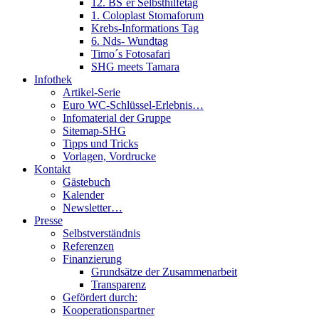
12. BS´er Selbsthilfetag
1. Coloplast Stomaforum
Krebs-Informations Tag
6. Nds- Wundtag
Timo´s Fotosafari
SHG meets Tamara
Infothek
Artikel-Serie
Euro WC-Schlüssel-Erlebnis…
Infomaterial der Gruppe
Sitemap-SHG
Tipps und Tricks
Vorlagen, Vordrucke
Kontakt
Gästebuch
Kalender
Newsletter…
Presse
Selbstverständnis
Referenzen
Finanzierung
Grundsätze der Zusammenarbeit
Transparenz
Gefördert durch:
Kooperationspartner