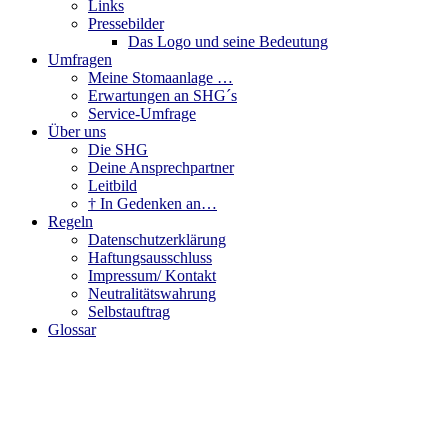
Links
Pressebilder
Das Logo und seine Bedeutung
Umfragen
Meine Stomaanlage …
Erwartungen an SHG´s
Service-Umfrage
Über uns
Die SHG
Deine Ansprechpartner
Leitbild
† In Gedenken an…
Regeln
Datenschutzerklärung
Haftungsausschluss
Impressum/ Kontakt
Neutralitätswahrung
Selbstauftrag
Glossar