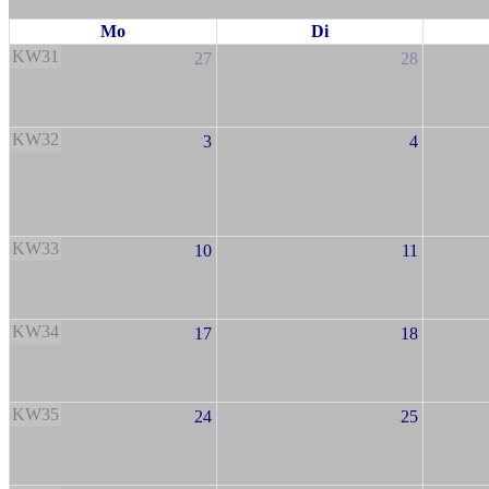
Mo
Di
KW31
27
28
KW32
3
4
KW33
10
11
KW34
17
18
KW35
24
25