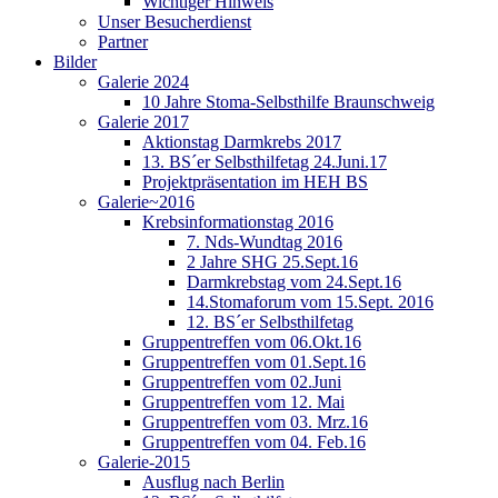
Wichtiger Hinweis
Unser Besucherdienst
Partner
Bilder
Galerie 2024
10 Jahre Stoma-Selbsthilfe Braunschweig
Galerie 2017
Aktionstag Darmkrebs 2017
13. BS´er Selbsthilfetag 24.Juni.17
Projektpräsentation im HEH BS
Galerie~2016
Krebsinformationstag 2016
7. Nds-Wundtag 2016
2 Jahre SHG 25.Sept.16
Darmkrebstag vom 24.Sept.16
14.Stomaforum vom 15.Sept. 2016
12. BS´er Selbsthilfetag
Gruppentreffen vom 06.Okt.16
Gruppentreffen vom 01.Sept.16
Gruppentreffen vom 02.Juni
Gruppentreffen vom 12. Mai
Gruppentreffen vom 03. Mrz.16
Gruppentreffen vom 04. Feb.16
Galerie-2015
Ausflug nach Berlin