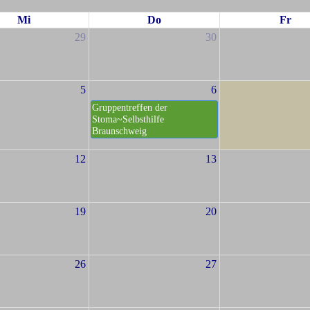
Mi
Do
Fr
29
30
5
6
Gruppentreffen der
Stoma~Selbsthilfe
Braunschweig
12
13
19
20
26
27