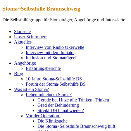
Zum
Stoma~Selbsthilfe Braunschweig
Inhalt
springen
Die Selbsthilfegruppe für Stomaträger, Angehörige und Interssierte!
Startseite
Unser Schirmherr
Aktuelles
Interview von Radio Okerwelle
Interview mit dem Initiator,
Inklusion und Stomaträger?
Angehörige
Erfahrungsberichte
Blog
10 Jahre Stoma-Selbsthilfe BS
Forum der Stoma-Selbsthilfe BS
Was ist ein Stoma?
Leben mit einem Stoma?
Gerade bei Hitze gilt: Trinken, Trinken
Grad der Behinderung
Streikt DHL mal wieder?
Vor der Operation!
Die Kliniksuche
Die Stoma~Selbsthilfe Braunschweig hilft!