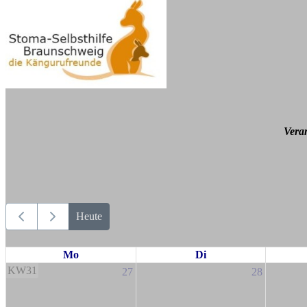
Vera
Heute
Mo
Di
KW31
27
28