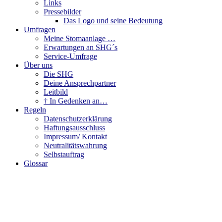
Links
Pressebilder
Das Logo und seine Bedeutung
Umfragen
Meine Stomaanlage …
Erwartungen an SHG´s
Service-Umfrage
Über uns
Die SHG
Deine Ansprechpartner
Leitbild
† In Gedenken an…
Regeln
Datenschutzerklärung
Haftungsausschluss
Impressum/ Kontakt
Neutralitätswahrung
Selbstauftrag
Glossar