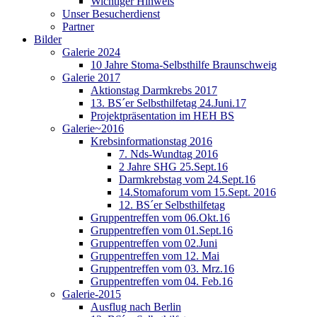
Wichtiger Hinweis
Unser Besucherdienst
Partner
Bilder
Galerie 2024
10 Jahre Stoma-Selbsthilfe Braunschweig
Galerie 2017
Aktionstag Darmkrebs 2017
13. BS´er Selbsthilfetag 24.Juni.17
Projektpräsentation im HEH BS
Galerie~2016
Krebsinformationstag 2016
7. Nds-Wundtag 2016
2 Jahre SHG 25.Sept.16
Darmkrebstag vom 24.Sept.16
14.Stomaforum vom 15.Sept. 2016
12. BS´er Selbsthilfetag
Gruppentreffen vom 06.Okt.16
Gruppentreffen vom 01.Sept.16
Gruppentreffen vom 02.Juni
Gruppentreffen vom 12. Mai
Gruppentreffen vom 03. Mrz.16
Gruppentreffen vom 04. Feb.16
Galerie-2015
Ausflug nach Berlin