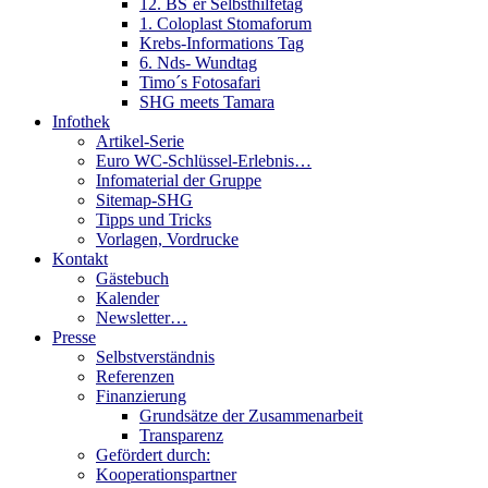
12. BS´er Selbsthilfetag
1. Coloplast Stomaforum
Krebs-Informations Tag
6. Nds- Wundtag
Timo´s Fotosafari
SHG meets Tamara
Infothek
Artikel-Serie
Euro WC-Schlüssel-Erlebnis…
Infomaterial der Gruppe
Sitemap-SHG
Tipps und Tricks
Vorlagen, Vordrucke
Kontakt
Gästebuch
Kalender
Newsletter…
Presse
Selbstverständnis
Referenzen
Finanzierung
Grundsätze der Zusammenarbeit
Transparenz
Gefördert durch:
Kooperationspartner