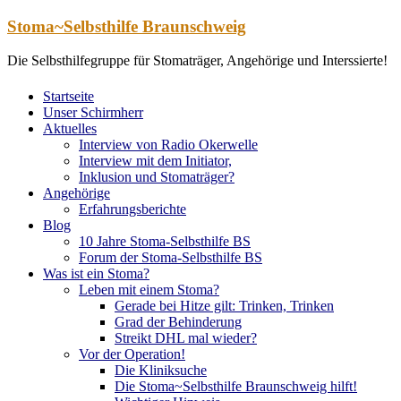
Zum
Stoma~Selbsthilfe Braunschweig
Inhalt
springen
Die Selbsthilfegruppe für Stomaträger, Angehörige und Interssierte!
Startseite
Unser Schirmherr
Aktuelles
Interview von Radio Okerwelle
Interview mit dem Initiator,
Inklusion und Stomaträger?
Angehörige
Erfahrungsberichte
Blog
10 Jahre Stoma-Selbsthilfe BS
Forum der Stoma-Selbsthilfe BS
Was ist ein Stoma?
Leben mit einem Stoma?
Gerade bei Hitze gilt: Trinken, Trinken
Grad der Behinderung
Streikt DHL mal wieder?
Vor der Operation!
Die Kliniksuche
Die Stoma~Selbsthilfe Braunschweig hilft!