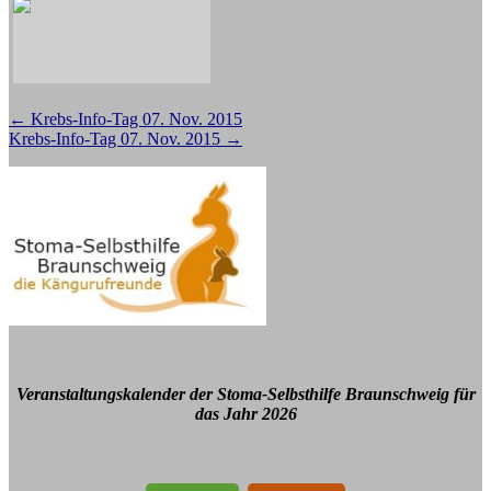
Beitragsnavigation
←
Krebs-Info-Tag 07. Nov. 2015
Krebs-Info-Tag 07. Nov. 2015
→
Veranstaltungskalender der Stoma-Selbsthilfe Braunschweig für
das Jahr 2026