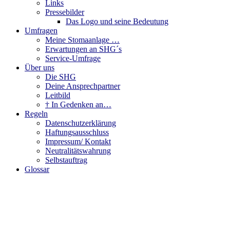
Links
Pressebilder
Das Logo und seine Bedeutung
Umfragen
Meine Stomaanlage …
Erwartungen an SHG´s
Service-Umfrage
Über uns
Die SHG
Deine Ansprechpartner
Leitbild
† In Gedenken an…
Regeln
Datenschutzerklärung
Haftungsausschluss
Impressum/ Kontakt
Neutralitätswahrung
Selbstauftrag
Glossar