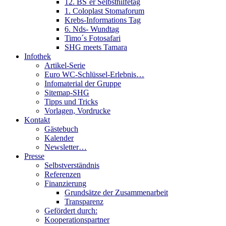
12. BS´er Selbsthilfetag
1. Coloplast Stomaforum
Krebs-Informations Tag
6. Nds- Wundtag
Timo´s Fotosafari
SHG meets Tamara
Infothek
Artikel-Serie
Euro WC-Schlüssel-Erlebnis…
Infomaterial der Gruppe
Sitemap-SHG
Tipps und Tricks
Vorlagen, Vordrucke
Kontakt
Gästebuch
Kalender
Newsletter…
Presse
Selbstverständnis
Referenzen
Finanzierung
Grundsätze der Zusammenarbeit
Transparenz
Gefördert durch:
Kooperationspartner