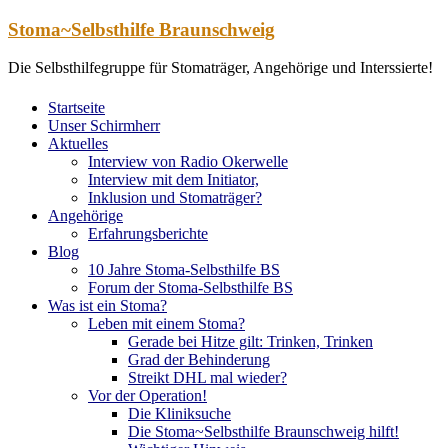
Zum
Stoma~Selbsthilfe Braunschweig
Inhalt
springen
Die Selbsthilfegruppe für Stomaträger, Angehörige und Interssierte!
Startseite
Unser Schirmherr
Aktuelles
Interview von Radio Okerwelle
Interview mit dem Initiator,
Inklusion und Stomaträger?
Angehörige
Erfahrungsberichte
Blog
10 Jahre Stoma-Selbsthilfe BS
Forum der Stoma-Selbsthilfe BS
Was ist ein Stoma?
Leben mit einem Stoma?
Gerade bei Hitze gilt: Trinken, Trinken
Grad der Behinderung
Streikt DHL mal wieder?
Vor der Operation!
Die Kliniksuche
Die Stoma~Selbsthilfe Braunschweig hilft!