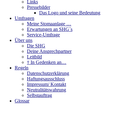
Links
Pressebilder
Das Logo und seine Bedeutung
Umfragen
Meine Stomaanlage …
Erwartungen an SHG´s
Service-Umfrage
Über uns
Die SHG
Deine Ansprechpartner
Leitbild
† In Gedenken an…
Regeln
Datenschutzerklärung
Haftungsausschluss
Impressum/ Kontakt
Neutralitätswahrung
Selbstauftrag
Glossar