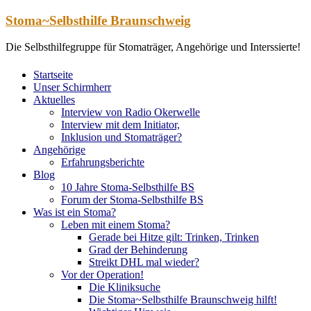
Zum
Stoma~Selbsthilfe Braunschweig
Inhalt
springen
Die Selbsthilfegruppe für Stomaträger, Angehörige und Interssierte!
Startseite
Unser Schirmherr
Aktuelles
Interview von Radio Okerwelle
Interview mit dem Initiator,
Inklusion und Stomaträger?
Angehörige
Erfahrungsberichte
Blog
10 Jahre Stoma-Selbsthilfe BS
Forum der Stoma-Selbsthilfe BS
Was ist ein Stoma?
Leben mit einem Stoma?
Gerade bei Hitze gilt: Trinken, Trinken
Grad der Behinderung
Streikt DHL mal wieder?
Vor der Operation!
Die Kliniksuche
Die Stoma~Selbsthilfe Braunschweig hilft!