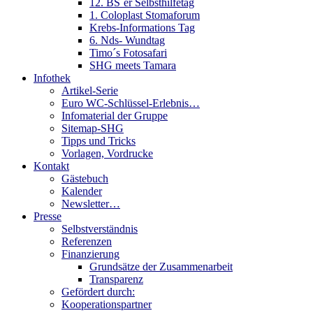
12. BS´er Selbsthilfetag
1. Coloplast Stomaforum
Krebs-Informations Tag
6. Nds- Wundtag
Timo´s Fotosafari
SHG meets Tamara
Infothek
Artikel-Serie
Euro WC-Schlüssel-Erlebnis…
Infomaterial der Gruppe
Sitemap-SHG
Tipps und Tricks
Vorlagen, Vordrucke
Kontakt
Gästebuch
Kalender
Newsletter…
Presse
Selbstverständnis
Referenzen
Finanzierung
Grundsätze der Zusammenarbeit
Transparenz
Gefördert durch:
Kooperationspartner