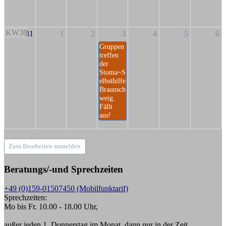
KW36
31
1
2
3
4
5
6
Gruppen
treffen
der
Stoma~S
elbsthilfe
Braunsch
weig.
Fällt
aus!
Zum Bearbeiten anmelden
Beratungs/-und Sprechzeiten
+49 (0)159-01507450 (Mobilfunktarif)
Sprechzeiten:
Mo bis Fr. 10.00 - 18.00 Uhr,
außer jeden 1. Donnerstag im Monat, dann nur in der Zeit