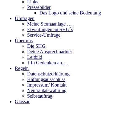
Links
Pressebilder
Das Logo und seine Bedeutung
Umfragen
Meine Stomaanlage …
Erwartungen an SHG´s
Service-Umfrage
Über uns
Die SHG
Deine Ansprechpartner
Leitbild
† In Gedenken an…
Regeln
Datenschutzerklärung
Haftungsausschluss
Impressum/ Kontakt
Neutralitätswahrung
Selbstauftrag
Glossar