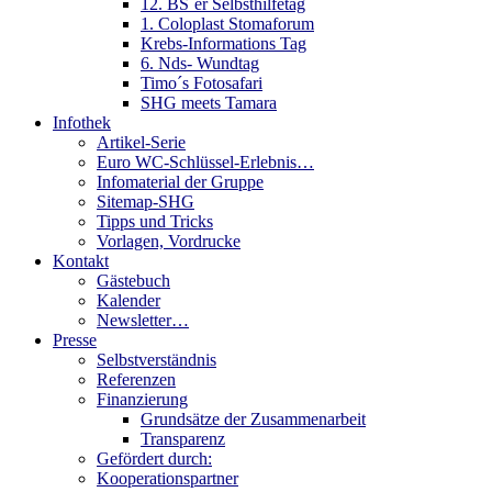
12. BS´er Selbsthilfetag
1. Coloplast Stomaforum
Krebs-Informations Tag
6. Nds- Wundtag
Timo´s Fotosafari
SHG meets Tamara
Infothek
Artikel-Serie
Euro WC-Schlüssel-Erlebnis…
Infomaterial der Gruppe
Sitemap-SHG
Tipps und Tricks
Vorlagen, Vordrucke
Kontakt
Gästebuch
Kalender
Newsletter…
Presse
Selbstverständnis
Referenzen
Finanzierung
Grundsätze der Zusammenarbeit
Transparenz
Gefördert durch:
Kooperationspartner