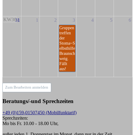
KW36
31
1
2
3
4
5
6
Gruppen
treffen
der
Stoma~S
elbsthilfe
Braunsch
weig.
Fällt
aus!
Zum Bearbeiten anmelden
Beratungs/-und Sprechzeiten
+49 (0)159-01507450 (Mobilfunktarif)
Sprechzeiten:
Mo bis Fr. 10.00 - 18.00 Uhr,
außer jeden 1. Donnerstag im Monat, dann nur in der Zeit