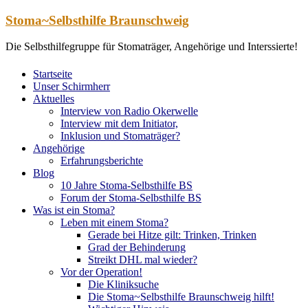
Zum
Stoma~Selbsthilfe Braunschweig
Inhalt
springen
Die Selbsthilfegruppe für Stomaträger, Angehörige und Interssierte!
Startseite
Unser Schirmherr
Aktuelles
Interview von Radio Okerwelle
Interview mit dem Initiator,
Inklusion und Stomaträger?
Angehörige
Erfahrungsberichte
Blog
10 Jahre Stoma-Selbsthilfe BS
Forum der Stoma-Selbsthilfe BS
Was ist ein Stoma?
Leben mit einem Stoma?
Gerade bei Hitze gilt: Trinken, Trinken
Grad der Behinderung
Streikt DHL mal wieder?
Vor der Operation!
Die Kliniksuche
Die Stoma~Selbsthilfe Braunschweig hilft!