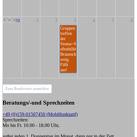
KW36
31
1
2
3
4
5
6
Gruppen
treffen
der
Stoma~S
elbsthilfe
Braunsch
weig.
Fällt
aus!
Zum Bearbeiten anmelden
Beratungs/-und Sprechzeiten
+49 (0)159-01507450 (Mobilfunktarif)
Sprechzeiten:
Mo bis Fr. 10.00 - 18.00 Uhr,
außer jeden 1. Donnerstag im Monat, dann nur in der Zeit