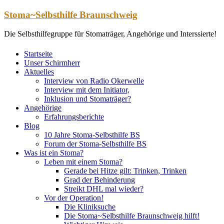
Zum
Stoma~Selbsthilfe Braunschweig
Inhalt
springen
Die Selbsthilfegruppe für Stomaträger, Angehörige und Interssierte!
Startseite
Unser Schirmherr
Aktuelles
Interview von Radio Okerwelle
Interview mit dem Initiator,
Inklusion und Stomaträger?
Angehörige
Erfahrungsberichte
Blog
10 Jahre Stoma-Selbsthilfe BS
Forum der Stoma-Selbsthilfe BS
Was ist ein Stoma?
Leben mit einem Stoma?
Gerade bei Hitze gilt: Trinken, Trinken
Grad der Behinderung
Streikt DHL mal wieder?
Vor der Operation!
Die Kliniksuche
Die Stoma~Selbsthilfe Braunschweig hilft!