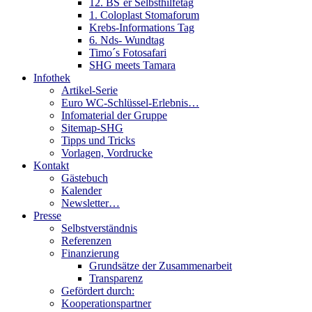
12. BS´er Selbsthilfetag
1. Coloplast Stomaforum
Krebs-Informations Tag
6. Nds- Wundtag
Timo´s Fotosafari
SHG meets Tamara
Infothek
Artikel-Serie
Euro WC-Schlüssel-Erlebnis…
Infomaterial der Gruppe
Sitemap-SHG
Tipps und Tricks
Vorlagen, Vordrucke
Kontakt
Gästebuch
Kalender
Newsletter…
Presse
Selbstverständnis
Referenzen
Finanzierung
Grundsätze der Zusammenarbeit
Transparenz
Gefördert durch:
Kooperationspartner