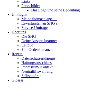
Links
Pressebilder
Das Logo und seine Bedeutung
Umfragen
Meine Stomaanlage …
Erwartungen an SHG´s
Service-Umfrage
Über uns
Die SHG
Deine Ansprechpartner
Leitbild
† In Gedenken an…
Regeln
Datenschutzerklärung
Haftungsausschluss
Impressum/ Kontakt
Neutralitätswahrung
Selbstauftrag
Glossar