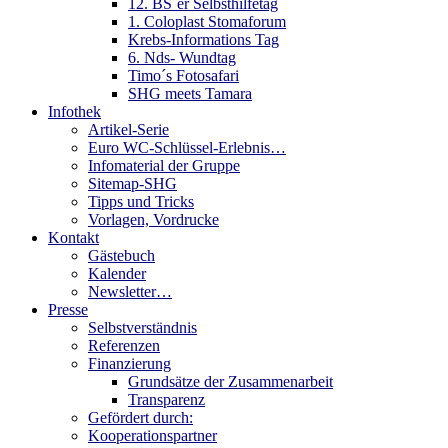
12. BS´er Selbsthilfetag
1. Coloplast Stomaforum
Krebs-Informations Tag
6. Nds- Wundtag
Timo´s Fotosafari
SHG meets Tamara
Infothek
Artikel-Serie
Euro WC-Schlüssel-Erlebnis…
Infomaterial der Gruppe
Sitemap-SHG
Tipps und Tricks
Vorlagen, Vordrucke
Kontakt
Gästebuch
Kalender
Newsletter…
Presse
Selbstverständnis
Referenzen
Finanzierung
Grundsätze der Zusammenarbeit
Transparenz
Gefördert durch:
Kooperationspartner