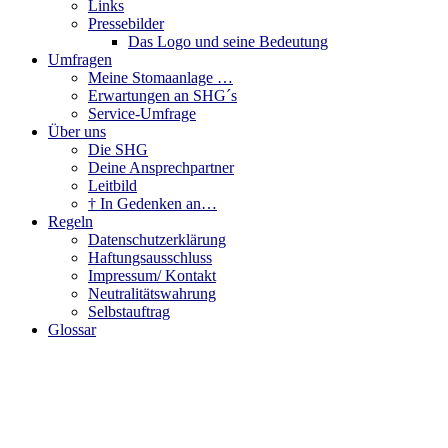
Links
Pressebilder
Das Logo und seine Bedeutung
Umfragen
Meine Stomaanlage …
Erwartungen an SHG´s
Service-Umfrage
Über uns
Die SHG
Deine Ansprechpartner
Leitbild
† In Gedenken an…
Regeln
Datenschutzerklärung
Haftungsausschluss
Impressum/ Kontakt
Neutralitätswahrung
Selbstauftrag
Glossar