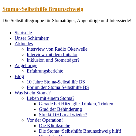
Zum
Stoma~Selbsthilfe Braunschweig
Inhalt
springen
Die Selbsthilfegruppe für Stomaträger, Angehörige und Interssierte!
Startseite
Unser Schirmherr
Aktuelles
Interview von Radio Okerwelle
Interview mit dem Initiator,
Inklusion und Stomaträger?
Angehörige
Erfahrungsberichte
Blog
10 Jahre Stoma-Selbsthilfe BS
Forum der Stoma-Selbsthilfe BS
Was ist ein Stoma?
Leben mit einem Stoma?
Gerade bei Hitze gilt: Trinken, Trinken
Grad der Behinderung
Streikt DHL mal wieder?
Vor der Operation!
Die Kliniksuche
Die Stoma~Selbsthilfe Braunschweig hilft!