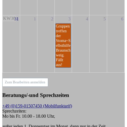
KW36
31
1
2
3
4
5
6
Gruppen
treffen
der
Stoma~S
elbsthilfe
Braunsch
weig.
Fällt
aus!
Zum Bearbeiten anmelden
Beratungs/-und Sprechzeiten
+49 (0)159-01507450 (Mobilfunktarif)
Sprechzeiten:
Mo bis Fr. 10.00 - 18.00 Uhr,
außer jeden 1. Donnerstag im Monat, dann nur in der Zeit