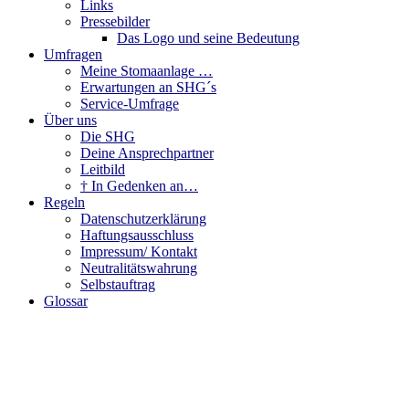
Links
Pressebilder
Das Logo und seine Bedeutung
Umfragen
Meine Stomaanlage …
Erwartungen an SHG´s
Service-Umfrage
Über uns
Die SHG
Deine Ansprechpartner
Leitbild
† In Gedenken an…
Regeln
Datenschutzerklärung
Haftungsausschluss
Impressum/ Kontakt
Neutralitätswahrung
Selbstauftrag
Glossar