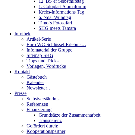
12. BS´er Selbsthilfetag
1. Coloplast Stomaforum
Krebs-Informations Tag
6. Nds- Wundtag
Timo´s Fotosafari
SHG meets Tamara
Infothek
Artikel-Serie
Euro WC-Schlüssel-Erlebnis…
Infomaterial der Gruppe
Sitemap-SHG
Tipps und Tricks
Vorlagen, Vordrucke
Kontakt
Gästebuch
Kalender
Newsletter…
Presse
Selbstverständnis
Referenzen
Finanzierung
Grundsätze der Zusammenarbeit
Transparenz
Gefördert durch:
Kooperationspartner