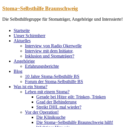
Zum
Stoma~Selbsthilfe Braunschweig
Inhalt
springen
Die Selbsthilfegruppe für Stomaträger, Angehörige und Interssierte!
Startseite
Unser Schirmherr
Aktuelles
Interview von Radio Okerwelle
Interview mit dem Initiator,
Inklusion und Stomaträger?
Angehörige
Erfahrungsberichte
Blog
10 Jahre Stoma-Selbsthilfe BS
Forum der Stoma-Selbsthilfe BS
Was ist ein Stoma?
Leben mit einem Stoma?
Gerade bei Hitze gilt: Trinken, Trinken
Grad der Behinderung
Streikt DHL mal wieder?
Vor der Operation!
Die Kliniksuche
Die Stoma~Selbsthilfe Braunschweig hilft!