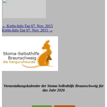
Beitragsnavigation
←
Krebs-Info-Tag 07. Nov. 2015
Krebs-Info-Tag 07. Nov. 2015
→
Veranstaltungskalender der Stoma-Selbsthilfe Braunschweig für
das Jahr 2026