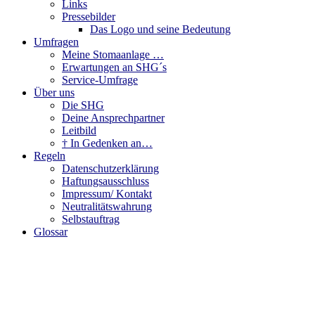
Links
Pressebilder
Das Logo und seine Bedeutung
Umfragen
Meine Stomaanlage …
Erwartungen an SHG´s
Service-Umfrage
Über uns
Die SHG
Deine Ansprechpartner
Leitbild
† In Gedenken an…
Regeln
Datenschutzerklärung
Haftungsausschluss
Impressum/ Kontakt
Neutralitätswahrung
Selbstauftrag
Glossar