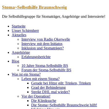
Zum
Stoma~Selbsthilfe Braunschweig
Inhalt
springen
Die Selbsthilfegruppe für Stomaträger, Angehörige und Interssierte!
Startseite
Unser Schirmherr
Aktuelles
Interview von Radio Okerwelle
Interview mit dem Initiator,
Inklusion und Stomaträger?
Angehörige
Erfahrungsberichte
Blog
10 Jahre Stoma-Selbsthilfe BS
Forum der Stoma-Selbsthilfe BS
Was ist ein Stoma?
Leben mit einem Stoma?
Gerade bei Hitze gilt: Trinken, Trinken
Grad der Behinderung
Streikt DHL mal wieder?
Vor der Operation!
Die Kliniksuche
Die Stoma~Selbsthilfe Braunschweig hilft!