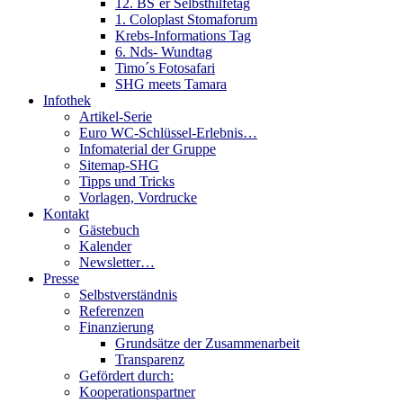
12. BS´er Selbsthilfetag
1. Coloplast Stomaforum
Krebs-Informations Tag
6. Nds- Wundtag
Timo´s Fotosafari
SHG meets Tamara
Infothek
Artikel-Serie
Euro WC-Schlüssel-Erlebnis…
Infomaterial der Gruppe
Sitemap-SHG
Tipps und Tricks
Vorlagen, Vordrucke
Kontakt
Gästebuch
Kalender
Newsletter…
Presse
Selbstverständnis
Referenzen
Finanzierung
Grundsätze der Zusammenarbeit
Transparenz
Gefördert durch:
Kooperationspartner