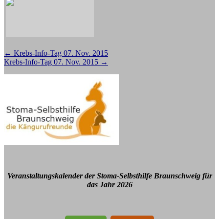
Beitragsnavigation
←
Krebs-Info-Tag 07. Nov. 2015
Krebs-Info-Tag 07. Nov. 2015
→
Veranstaltungskalender der Stoma-Selbsthilfe Braunschweig für
das Jahr 2026