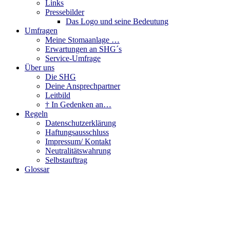
Links
Pressebilder
Das Logo und seine Bedeutung
Umfragen
Meine Stomaanlage …
Erwartungen an SHG´s
Service-Umfrage
Über uns
Die SHG
Deine Ansprechpartner
Leitbild
† In Gedenken an…
Regeln
Datenschutzerklärung
Haftungsausschluss
Impressum/ Kontakt
Neutralitätswahrung
Selbstauftrag
Glossar