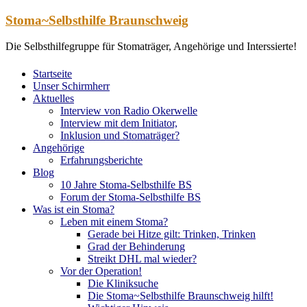
Zum
Stoma~Selbsthilfe Braunschweig
Inhalt
springen
Die Selbsthilfegruppe für Stomaträger, Angehörige und Interssierte!
Startseite
Unser Schirmherr
Aktuelles
Interview von Radio Okerwelle
Interview mit dem Initiator,
Inklusion und Stomaträger?
Angehörige
Erfahrungsberichte
Blog
10 Jahre Stoma-Selbsthilfe BS
Forum der Stoma-Selbsthilfe BS
Was ist ein Stoma?
Leben mit einem Stoma?
Gerade bei Hitze gilt: Trinken, Trinken
Grad der Behinderung
Streikt DHL mal wieder?
Vor der Operation!
Die Kliniksuche
Die Stoma~Selbsthilfe Braunschweig hilft!