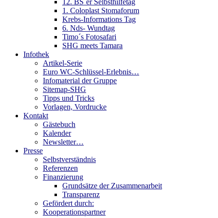
12. BS´er Selbsthilfetag
1. Coloplast Stomaforum
Krebs-Informations Tag
6. Nds- Wundtag
Timo´s Fotosafari
SHG meets Tamara
Infothek
Artikel-Serie
Euro WC-Schlüssel-Erlebnis…
Infomaterial der Gruppe
Sitemap-SHG
Tipps und Tricks
Vorlagen, Vordrucke
Kontakt
Gästebuch
Kalender
Newsletter…
Presse
Selbstverständnis
Referenzen
Finanzierung
Grundsätze der Zusammenarbeit
Transparenz
Gefördert durch:
Kooperationspartner