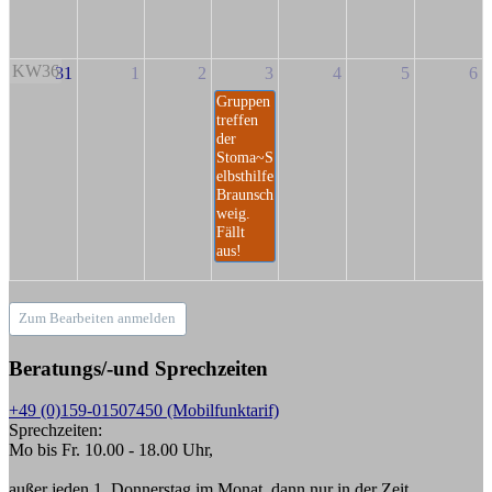
KW36
31
1
2
3
4
5
6
Gruppen
treffen
der
Stoma~S
elbsthilfe
Braunsch
weig.
Fällt
aus!
Zum Bearbeiten anmelden
Beratungs/-und Sprechzeiten
+49 (0)159-01507450 (Mobilfunktarif)
Sprechzeiten:
Mo bis Fr. 10.00 - 18.00 Uhr,
außer jeden 1. Donnerstag im Monat, dann nur in der Zeit