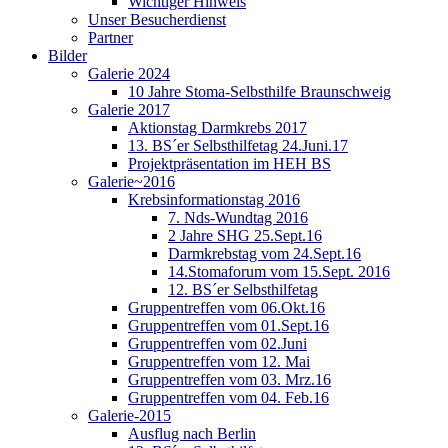
Wichtiger Hinweis
Unser Besucherdienst
Partner
Bilder
Galerie 2024
10 Jahre Stoma-Selbsthilfe Braunschweig
Galerie 2017
Aktionstag Darmkrebs 2017
13. BS´er Selbsthilfetag 24.Juni.17
Projektpräsentation im HEH BS
Galerie~2016
Krebsinformationstag 2016
7. Nds-Wundtag 2016
2 Jahre SHG 25.Sept.16
Darmkrebstag vom 24.Sept.16
14.Stomaforum vom 15.Sept. 2016
12. BS´er Selbsthilfetag
Gruppentreffen vom 06.Okt.16
Gruppentreffen vom 01.Sept.16
Gruppentreffen vom 02.Juni
Gruppentreffen vom 12. Mai
Gruppentreffen vom 03. Mrz.16
Gruppentreffen vom 04. Feb.16
Galerie-2015
Ausflug nach Berlin