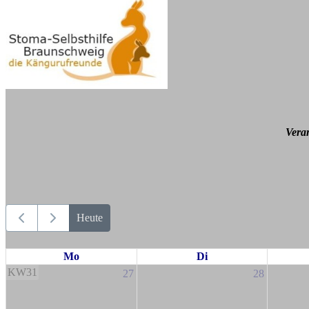
Vera
Heute
Mo
Di
KW31
27
28