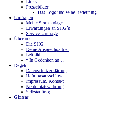
Links
Pressebilder
Das Logo und seine Bedeutung
Umfragen
Meine Stomaanlage …
Erwartungen an SHG´s
Service-Umfrage
Über uns
Die SHG
Deine Ansprechpartner
Leitbild
† In Gedenken an…
Regeln
Datenschutzerklärung
Haftungsausschluss
Impressum/ Kontakt
Neutralitätswahrung
Selbstauftrag
Glossar