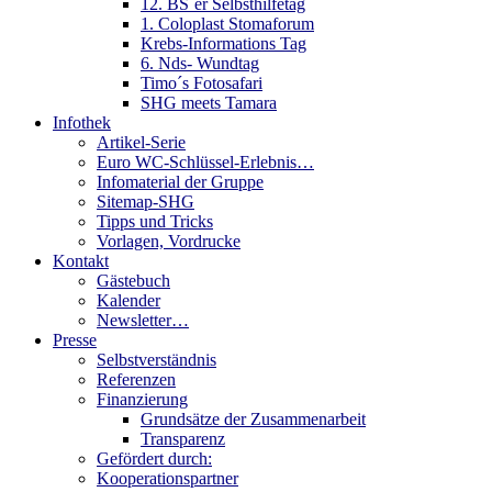
12. BS´er Selbsthilfetag
1. Coloplast Stomaforum
Krebs-Informations Tag
6. Nds- Wundtag
Timo´s Fotosafari
SHG meets Tamara
Infothek
Artikel-Serie
Euro WC-Schlüssel-Erlebnis…
Infomaterial der Gruppe
Sitemap-SHG
Tipps und Tricks
Vorlagen, Vordrucke
Kontakt
Gästebuch
Kalender
Newsletter…
Presse
Selbstverständnis
Referenzen
Finanzierung
Grundsätze der Zusammenarbeit
Transparenz
Gefördert durch:
Kooperationspartner