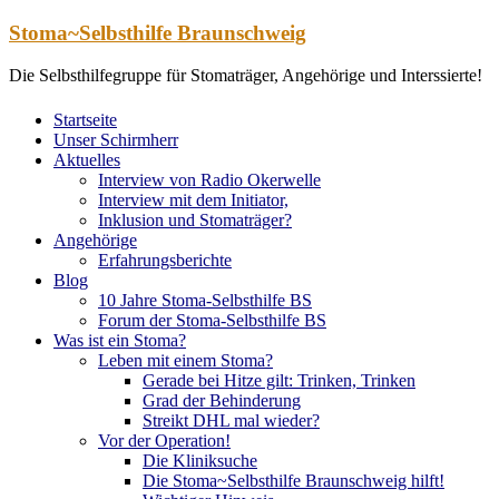
Zum
Stoma~Selbsthilfe Braunschweig
Inhalt
springen
Die Selbsthilfegruppe für Stomaträger, Angehörige und Interssierte!
Startseite
Unser Schirmherr
Aktuelles
Interview von Radio Okerwelle
Interview mit dem Initiator,
Inklusion und Stomaträger?
Angehörige
Erfahrungsberichte
Blog
10 Jahre Stoma-Selbsthilfe BS
Forum der Stoma-Selbsthilfe BS
Was ist ein Stoma?
Leben mit einem Stoma?
Gerade bei Hitze gilt: Trinken, Trinken
Grad der Behinderung
Streikt DHL mal wieder?
Vor der Operation!
Die Kliniksuche
Die Stoma~Selbsthilfe Braunschweig hilft!