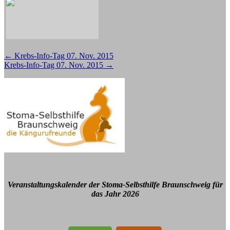
Beitragsnavigation
←
Krebs-Info-Tag 07. Nov. 2015
Krebs-Info-Tag 07. Nov. 2015
→
Veranstaltungskalender der Stoma-Selbsthilfe Braunschweig für
das Jahr 2026