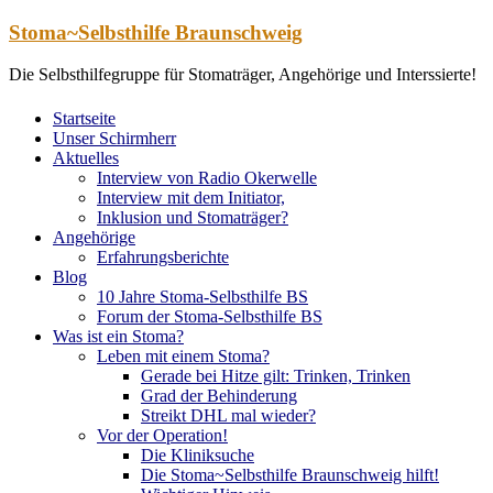
Zum
Stoma~Selbsthilfe Braunschweig
Inhalt
springen
Die Selbsthilfegruppe für Stomaträger, Angehörige und Interssierte!
Startseite
Unser Schirmherr
Aktuelles
Interview von Radio Okerwelle
Interview mit dem Initiator,
Inklusion und Stomaträger?
Angehörige
Erfahrungsberichte
Blog
10 Jahre Stoma-Selbsthilfe BS
Forum der Stoma-Selbsthilfe BS
Was ist ein Stoma?
Leben mit einem Stoma?
Gerade bei Hitze gilt: Trinken, Trinken
Grad der Behinderung
Streikt DHL mal wieder?
Vor der Operation!
Die Kliniksuche
Die Stoma~Selbsthilfe Braunschweig hilft!