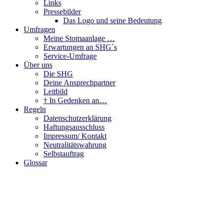
Links
Pressebilder
Das Logo und seine Bedeutung
Umfragen
Meine Stomaanlage …
Erwartungen an SHG´s
Service-Umfrage
Über uns
Die SHG
Deine Ansprechpartner
Leitbild
† In Gedenken an…
Regeln
Datenschutzerklärung
Haftungsausschluss
Impressum/ Kontakt
Neutralitätswahrung
Selbstauftrag
Glossar