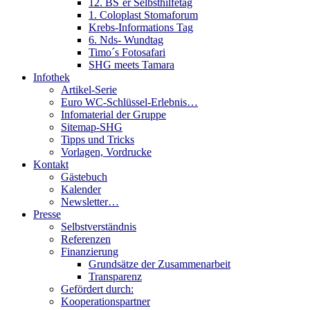
12. BS´er Selbsthilfetag
1. Coloplast Stomaforum
Krebs-Informations Tag
6. Nds- Wundtag
Timo´s Fotosafari
SHG meets Tamara
Infothek
Artikel-Serie
Euro WC-Schlüssel-Erlebnis…
Infomaterial der Gruppe
Sitemap-SHG
Tipps und Tricks
Vorlagen, Vordrucke
Kontakt
Gästebuch
Kalender
Newsletter…
Presse
Selbstverständnis
Referenzen
Finanzierung
Grundsätze der Zusammenarbeit
Transparenz
Gefördert durch:
Kooperationspartner