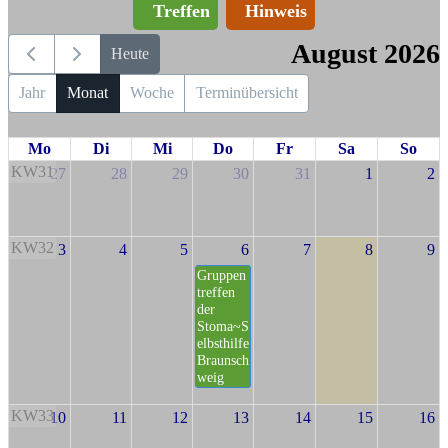
Treffen
Hinweis
August 2026
Heute
Jahr
Monat
Woche
Terminübersicht
Mo
Di
Mi
Do
Fr
Sa
So
KW31
27
28
29
30
31
1
2
KW32
3
4
5
6
7
8
9
Gruppen
treffen
der
Stoma~S
elbsthilfe
Braunsch
weig
KW33
10
11
12
13
14
15
16