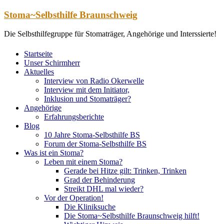
Zum
Stoma~Selbsthilfe Braunschweig
Inhalt
springen
Die Selbsthilfegruppe für Stomaträger, Angehörige und Interssierte!
Startseite
Unser Schirmherr
Aktuelles
Interview von Radio Okerwelle
Interview mit dem Initiator,
Inklusion und Stomaträger?
Angehörige
Erfahrungsberichte
Blog
10 Jahre Stoma-Selbsthilfe BS
Forum der Stoma-Selbsthilfe BS
Was ist ein Stoma?
Leben mit einem Stoma?
Gerade bei Hitze gilt: Trinken, Trinken
Grad der Behinderung
Streikt DHL mal wieder?
Vor der Operation!
Die Kliniksuche
Die Stoma~Selbsthilfe Braunschweig hilft!