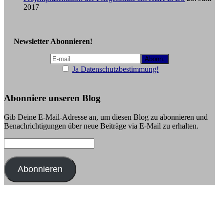
2017
Newsletter Abonnieren!
Ja Datenschutzbestimmung!
Abonniere unseren Blog
Gib Deine E-Mail-Adresse an, um diesen Blog zu abonnieren und
Benachrichtigungen über neue Beiträge via E-Mail zu erhalten.
E-
Mail-
Adresse:
Abonnieren
Schließe dich 11 anderen Abonnenten an
Copyright © 2026
Stoma~Selbsthilfe Braunschweig
. Alle Rechte
vorbehalten. Theme:
Radiate
von ThemeGrill. Präsentiert von