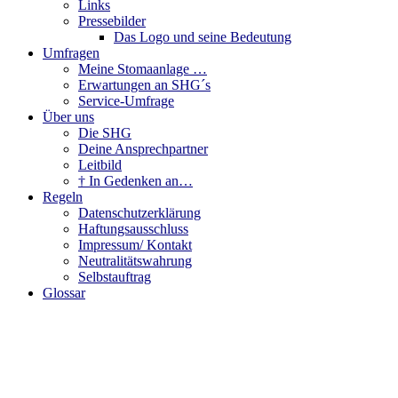
Links
Pressebilder
Das Logo und seine Bedeutung
Umfragen
Meine Stomaanlage …
Erwartungen an SHG´s
Service-Umfrage
Über uns
Die SHG
Deine Ansprechpartner
Leitbild
† In Gedenken an…
Regeln
Datenschutzerklärung
Haftungsausschluss
Impressum/ Kontakt
Neutralitätswahrung
Selbstauftrag
Glossar