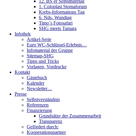
12. BS´er Selbsthilfetag
1. Coloplast Stomaforum
Krebs-Informations Tag
6. Nds- Wundtag
Timo´s Fotosafari
SHG meets Tamara
Infothek
Artikel-Serie
Euro WC-Schlüssel-Erlebnis…
Infomaterial der Gruppe
Sitemap-SHG
Tipps und Tricks
Vorlagen, Vordrucke
Kontakt
Gästebuch
Kalender
Newsletter…
Presse
Selbstverständnis
Referenzen
Finanzierung
Grundsätze der Zusammenarbeit
Transparenz
Gefördert durch:
Kooperationspartner