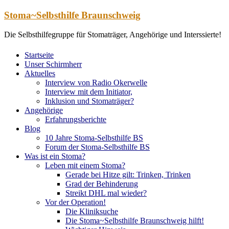
Zum
Stoma~Selbsthilfe Braunschweig
Inhalt
springen
Die Selbsthilfegruppe für Stomaträger, Angehörige und Interssierte!
Startseite
Unser Schirmherr
Aktuelles
Interview von Radio Okerwelle
Interview mit dem Initiator,
Inklusion und Stomaträger?
Angehörige
Erfahrungsberichte
Blog
10 Jahre Stoma-Selbsthilfe BS
Forum der Stoma-Selbsthilfe BS
Was ist ein Stoma?
Leben mit einem Stoma?
Gerade bei Hitze gilt: Trinken, Trinken
Grad der Behinderung
Streikt DHL mal wieder?
Vor der Operation!
Die Kliniksuche
Die Stoma~Selbsthilfe Braunschweig hilft!