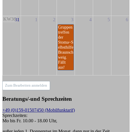
KW36
31
1
2
3
4
5
6
Gruppen
treffen
der
Stoma~S
elbsthilfe
Braunsch
weig.
Fällt
aus!
Zum Bearbeiten anmelden
Beratungs/-und Sprechzeiten
+49 (0)159-01507450 (Mobilfunktarif)
Sprechzeiten:
Mo bis Fr. 10.00 - 18.00 Uhr,
außer jeden 1. Donnerstag im Monat, dann nur in der Zeit