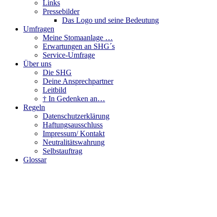
Links
Pressebilder
Das Logo und seine Bedeutung
Umfragen
Meine Stomaanlage …
Erwartungen an SHG´s
Service-Umfrage
Über uns
Die SHG
Deine Ansprechpartner
Leitbild
† In Gedenken an…
Regeln
Datenschutzerklärung
Haftungsausschluss
Impressum/ Kontakt
Neutralitätswahrung
Selbstauftrag
Glossar