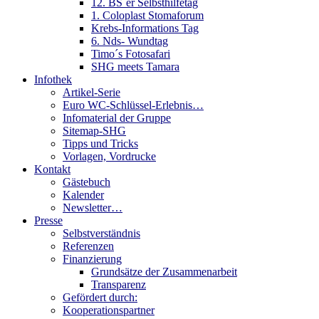
12. BS´er Selbsthilfetag
1. Coloplast Stomaforum
Krebs-Informations Tag
6. Nds- Wundtag
Timo´s Fotosafari
SHG meets Tamara
Infothek
Artikel-Serie
Euro WC-Schlüssel-Erlebnis…
Infomaterial der Gruppe
Sitemap-SHG
Tipps und Tricks
Vorlagen, Vordrucke
Kontakt
Gästebuch
Kalender
Newsletter…
Presse
Selbstverständnis
Referenzen
Finanzierung
Grundsätze der Zusammenarbeit
Transparenz
Gefördert durch:
Kooperationspartner