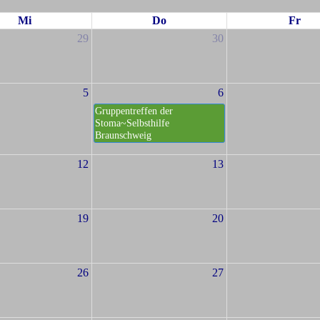
Mi
Do
Fr
29
30
5
6
Gruppentreffen der
Stoma~Selbsthilfe
Braunschweig
12
13
19
20
26
27