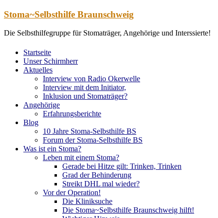
Zum
Stoma~Selbsthilfe Braunschweig
Inhalt
springen
Die Selbsthilfegruppe für Stomaträger, Angehörige und Interssierte!
Startseite
Unser Schirmherr
Aktuelles
Interview von Radio Okerwelle
Interview mit dem Initiator,
Inklusion und Stomaträger?
Angehörige
Erfahrungsberichte
Blog
10 Jahre Stoma-Selbsthilfe BS
Forum der Stoma-Selbsthilfe BS
Was ist ein Stoma?
Leben mit einem Stoma?
Gerade bei Hitze gilt: Trinken, Trinken
Grad der Behinderung
Streikt DHL mal wieder?
Vor der Operation!
Die Kliniksuche
Die Stoma~Selbsthilfe Braunschweig hilft!