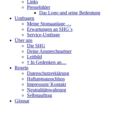
Links
Pressebilder
Das Logo und seine Bedeutung
Umfragen
Meine Stomaanlage …
Erwartungen an SHG´s
Service-Umfrage
Über uns
Die SHG
Deine Ansprechpartner
Leitbild
† In Gedenken an…
Regeln
Datenschutzerklärung
Haftungsausschluss
Impressum/ Kontakt
Neutralitätswahrung
Selbstauftrag
Glossar