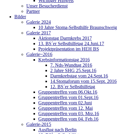
Wichtiger Hinweis
Unser Besucherdienst
Partner
Bilder
Galerie 2024
10 Jahre Stoma-Selbsthilfe Braunschweig
Galerie 2017
Aktionstag Darmkrebs 2017
13. BS´er Selbsthilfetag 24.Juni.17
Projektpräsentation im HEH BS
Galerie~2016
Krebsinformationstag 2016
7. Nds-Wundtag 2016
2 Jahre SHG 25.Sept.16
Darmkrebstag vom 24.Sept.16
14.Stomaforum vom 15.Sept. 2016
12. BS´er Selbsthilfetag
Gruppentreffen vom 06.Okt.16
Gruppentreffen vom 01.Sept.16
Gruppentreffen vom 02.Juni
Gruppentreffen vom 12. Mai
Gruppentreffen vom 03. Mrz.16
Gruppentreffen vom 04. Feb.16
Galerie-2015
Ausflug nach Berlin