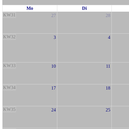
Mo
Di
KW31
27
28
KW32
3
4
KW33
10
11
KW34
17
18
KW35
24
25