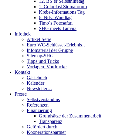
12. BS´er Selbsthilfetag
1. Coloplast Stomaforum
Krebs-Informations Tag
6. Nds- Wundtag
Timo´s Fotosafari
SHG meets Tamara
Infothek
Artikel-Serie
Euro WC-Schlüssel-Erlebnis…
Infomaterial der Gruppe
Sitemap-SHG
Tipps und Tricks
Vorlagen, Vordrucke
Kontakt
Gästebuch
Kalender
Newsletter…
Presse
Selbstverständnis
Referenzen
Finanzierung
Grundsätze der Zusammenarbeit
Transparenz
Gefördert durch:
Kooperationspartner