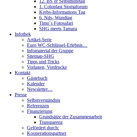
12. BS´er Selbsthilfetag
1. Coloplast Stomaforum
Krebs-Informations Tag
6. Nds- Wundtag
Timo´s Fotosafari
SHG meets Tamara
Infothek
Artikel-Serie
Euro WC-Schlüssel-Erlebnis…
Infomaterial der Gruppe
Sitemap-SHG
Tipps und Tricks
Vorlagen, Vordrucke
Kontakt
Gästebuch
Kalender
Newsletter…
Presse
Selbstverständnis
Referenzen
Finanzierung
Grundsätze der Zusammenarbeit
Transparenz
Gefördert durch:
Kooperationspartner