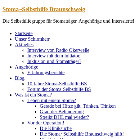
Zum
Stoma~Selbsthilfe Braunschweig
Inhalt
springen
Die Selbsthilfegruppe für Stomaträger, Angehörige und Interssierte!
Startseite
Unser Schirmherr
Aktuelles
Interview von Radio Okerwelle
Interview mit dem Initiator,
Inklusion und Stomaträger?
Angehörige
Erfahrungsberichte
Blog
10 Jahre Stoma-Selbsthilfe BS
Forum der Stoma-Selbsthilfe BS
Was ist ein Stoma?
Leben mit einem Stoma?
Gerade bei Hitze gilt: Trinken, Trinken
Grad der Behinderung
Streikt DHL mal wieder?
Vor der Operation!
Die Kliniksuche
Die Stoma~Selbsthilfe Braunschweig hilft!