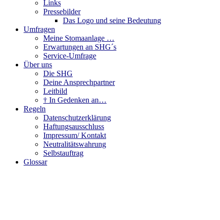
Links
Pressebilder
Das Logo und seine Bedeutung
Umfragen
Meine Stomaanlage …
Erwartungen an SHG´s
Service-Umfrage
Über uns
Die SHG
Deine Ansprechpartner
Leitbild
† In Gedenken an…
Regeln
Datenschutzerklärung
Haftungsausschluss
Impressum/ Kontakt
Neutralitätswahrung
Selbstauftrag
Glossar