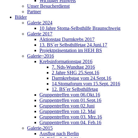
Wichtiger Hinweis
Unser Besucherdienst
Partner
Bilder
Galerie 2024
10 Jahre Stoma-Selbsthilfe Braunschweig
Galerie 2017
Aktionstag Darmkrebs 2017
13. BS´er Selbsthilfetag 24.Juni.17
Projektpräsentation im HEH BS
Galerie~2016
Krebsinformationstag 2016
7. Nds-Wundtag 2016
2 Jahre SHG 25.Sept.16
Darmkrebstag vom 24.Sept.16
14.Stomaforum vom 15.Sept. 2016
12. BS´er Selbsthilfetag
Gruppentreffen vom 06.Okt.16
Gruppentreffen vom 01.Sept.16
Gruppentreffen vom 02.Juni
Gruppentreffen vom 12. Mai
Gruppentreffen vom 03. Mrz.16
Gruppentreffen vom 04. Feb.16
Galerie-2015
Ausflug nach Berlin