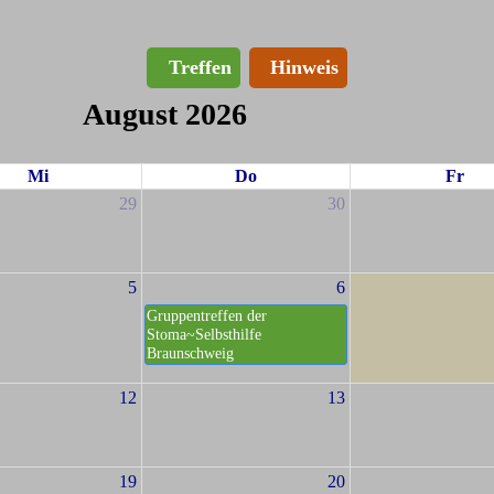
Treffen
Hinweis
August 2026
Mi
Do
Fr
29
30
5
6
Gruppentreffen der
Stoma~Selbsthilfe
Braunschweig
12
13
19
20