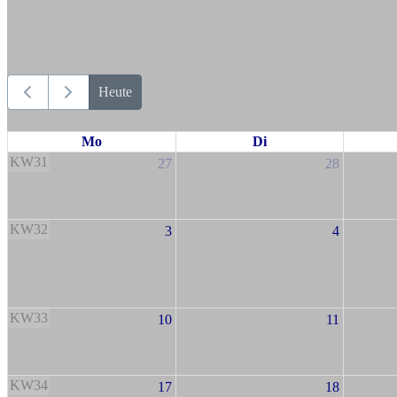
Heute
Mo
Di
KW31
27
28
KW32
3
4
KW33
10
11
KW34
17
18