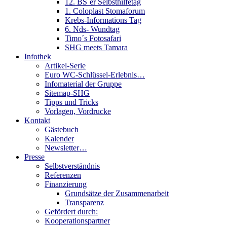
12. BS´er Selbsthilfetag
1. Coloplast Stomaforum
Krebs-Informations Tag
6. Nds- Wundtag
Timo´s Fotosafari
SHG meets Tamara
Infothek
Artikel-Serie
Euro WC-Schlüssel-Erlebnis…
Infomaterial der Gruppe
Sitemap-SHG
Tipps und Tricks
Vorlagen, Vordrucke
Kontakt
Gästebuch
Kalender
Newsletter…
Presse
Selbstverständnis
Referenzen
Finanzierung
Grundsätze der Zusammenarbeit
Transparenz
Gefördert durch:
Kooperationspartner