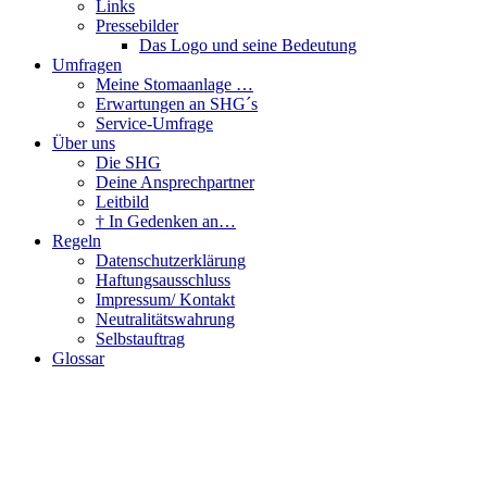
Links
Pressebilder
Das Logo und seine Bedeutung
Umfragen
Meine Stomaanlage …
Erwartungen an SHG´s
Service-Umfrage
Über uns
Die SHG
Deine Ansprechpartner
Leitbild
† In Gedenken an…
Regeln
Datenschutzerklärung
Haftungsausschluss
Impressum/ Kontakt
Neutralitätswahrung
Selbstauftrag
Glossar