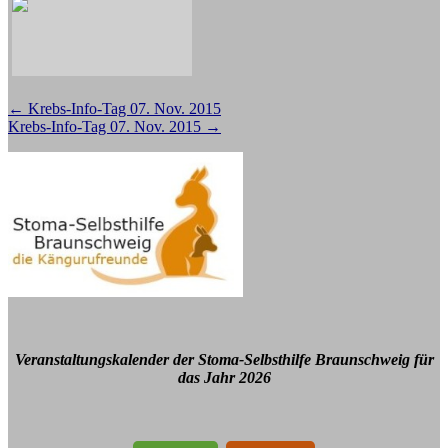
Beitragsnavigation
←
Krebs-Info-Tag 07. Nov. 2015
Krebs-Info-Tag 07. Nov. 2015
→
Veranstaltungskalender der Stoma-Selbsthilfe Braunschweig für
das Jahr 2026