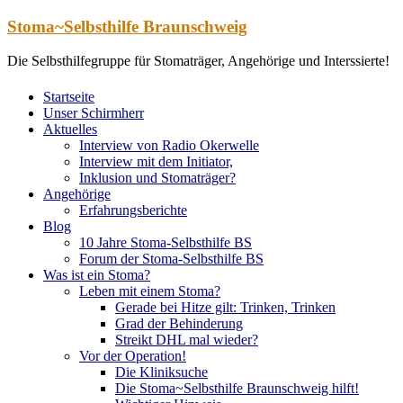
Zum
Stoma~Selbsthilfe Braunschweig
Inhalt
springen
Die Selbsthilfegruppe für Stomaträger, Angehörige und Interssierte!
Startseite
Unser Schirmherr
Aktuelles
Interview von Radio Okerwelle
Interview mit dem Initiator,
Inklusion und Stomaträger?
Angehörige
Erfahrungsberichte
Blog
10 Jahre Stoma-Selbsthilfe BS
Forum der Stoma-Selbsthilfe BS
Was ist ein Stoma?
Leben mit einem Stoma?
Gerade bei Hitze gilt: Trinken, Trinken
Grad der Behinderung
Streikt DHL mal wieder?
Vor der Operation!
Die Kliniksuche
Die Stoma~Selbsthilfe Braunschweig hilft!