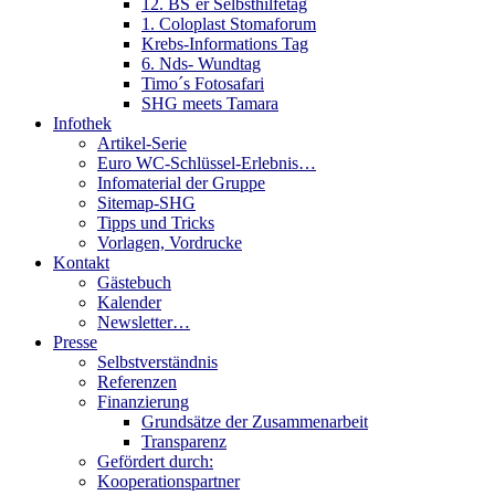
12. BS´er Selbsthilfetag
1. Coloplast Stomaforum
Krebs-Informations Tag
6. Nds- Wundtag
Timo´s Fotosafari
SHG meets Tamara
Infothek
Artikel-Serie
Euro WC-Schlüssel-Erlebnis…
Infomaterial der Gruppe
Sitemap-SHG
Tipps und Tricks
Vorlagen, Vordrucke
Kontakt
Gästebuch
Kalender
Newsletter…
Presse
Selbstverständnis
Referenzen
Finanzierung
Grundsätze der Zusammenarbeit
Transparenz
Gefördert durch:
Kooperationspartner