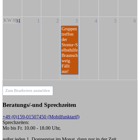
KW36
31
1
2
3
4
5
6
Gruppen
treffen
der
Stoma~S
elbsthilfe
Braunsch
weig.
Fällt
aus!
Zum Bearbeiten anmelden
Beratungs/-und Sprechzeiten
+49 (0)159-01507450 (Mobilfunktarif)
Sprechzeiten:
Mo bis Fr. 10.00 - 18.00 Uhr,
außer jeden 1. Donnerstag im Monat, dann nur in der Zeit