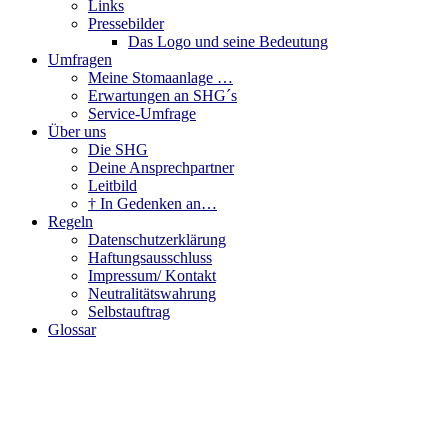
Links
Pressebilder
Das Logo und seine Bedeutung
Umfragen
Meine Stomaanlage …
Erwartungen an SHG´s
Service-Umfrage
Über uns
Die SHG
Deine Ansprechpartner
Leitbild
† In Gedenken an…
Regeln
Datenschutzerklärung
Haftungsausschluss
Impressum/ Kontakt
Neutralitätswahrung
Selbstauftrag
Glossar