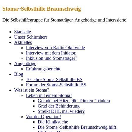
Zum
Stoma~Selbsthilfe Braunschweig
Inhalt
springen
Die Selbsthilfegruppe für Stomaträger, Angehörige und Interssierte!
Startseite
Unser Schirmherr
Aktuelles
Interview von Radio Okerwelle
Interview mit dem Initiator,
Inklusion und Stomaträger?
Angehörige
Erfahrungsberichte
Blog
10 Jahre Stoma-Selbsthilfe BS
Forum der Stoma-Selbsthilfe BS
Was ist ein Stoma?
Leben mit einem Stoma?
Gerade bei Hitze gilt: Trinken, Trinken
Grad der Behinderung
Streikt DHL mal wieder?
Vor der Operation!
Die Kliniksuche
Die Stoma~Selbsthilfe Braunschweig hilft!