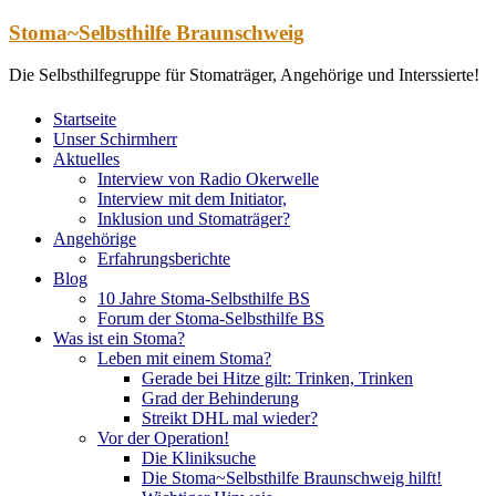
Zum
Stoma~Selbsthilfe Braunschweig
Inhalt
springen
Die Selbsthilfegruppe für Stomaträger, Angehörige und Interssierte!
Startseite
Unser Schirmherr
Aktuelles
Interview von Radio Okerwelle
Interview mit dem Initiator,
Inklusion und Stomaträger?
Angehörige
Erfahrungsberichte
Blog
10 Jahre Stoma-Selbsthilfe BS
Forum der Stoma-Selbsthilfe BS
Was ist ein Stoma?
Leben mit einem Stoma?
Gerade bei Hitze gilt: Trinken, Trinken
Grad der Behinderung
Streikt DHL mal wieder?
Vor der Operation!
Die Kliniksuche
Die Stoma~Selbsthilfe Braunschweig hilft!