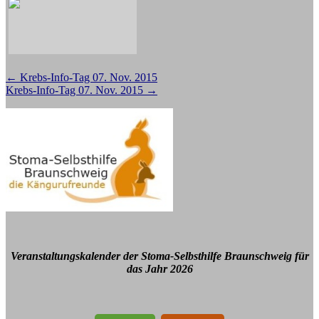
Beitragsnavigation
←
Krebs-Info-Tag 07. Nov. 2015
Krebs-Info-Tag 07. Nov. 2015
→
Veranstaltungskalender der Stoma-Selbsthilfe Braunschweig für
das Jahr 2026