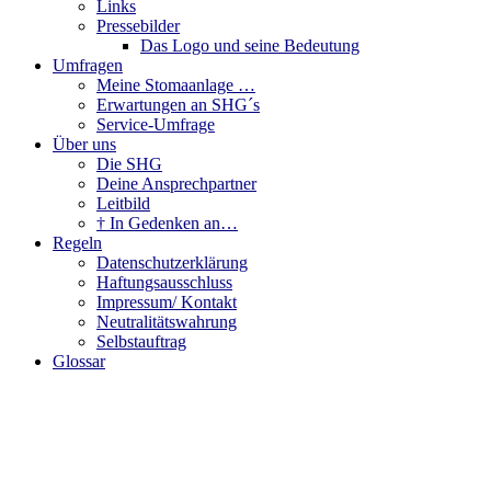
Links
Pressebilder
Das Logo und seine Bedeutung
Umfragen
Meine Stomaanlage …
Erwartungen an SHG´s
Service-Umfrage
Über uns
Die SHG
Deine Ansprechpartner
Leitbild
† In Gedenken an…
Regeln
Datenschutzerklärung
Haftungsausschluss
Impressum/ Kontakt
Neutralitätswahrung
Selbstauftrag
Glossar