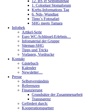
12. BS´er Selbsthilfetag
1. Coloplast Stomaforum
Krebs-Informations Tag
6. Nds- Wundtag
Timo´s Fotosafari
SHG meets Tamara
Infothek
Artikel-Serie
Euro WC-Schlüssel-Erlebnis…
Infomaterial der Gruppe
Sitemap-SHG
Tipps und Tricks
Vorlagen, Vordrucke
Kontakt
Gästebuch
Kalender
Newsletter…
Presse
Selbstverständnis
Referenzen
Finanzierung
Grundsätze der Zusammenarbeit
Transparenz
Gefördert durch:
Kooperationspartner