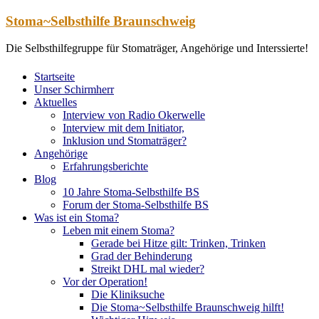
Zum
Stoma~Selbsthilfe Braunschweig
Inhalt
springen
Die Selbsthilfegruppe für Stomaträger, Angehörige und Interssierte!
Startseite
Unser Schirmherr
Aktuelles
Interview von Radio Okerwelle
Interview mit dem Initiator,
Inklusion und Stomaträger?
Angehörige
Erfahrungsberichte
Blog
10 Jahre Stoma-Selbsthilfe BS
Forum der Stoma-Selbsthilfe BS
Was ist ein Stoma?
Leben mit einem Stoma?
Gerade bei Hitze gilt: Trinken, Trinken
Grad der Behinderung
Streikt DHL mal wieder?
Vor der Operation!
Die Kliniksuche
Die Stoma~Selbsthilfe Braunschweig hilft!