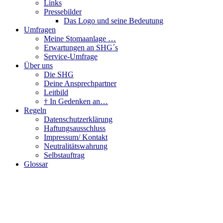
Links
Pressebilder
Das Logo und seine Bedeutung
Umfragen
Meine Stomaanlage …
Erwartungen an SHG´s
Service-Umfrage
Über uns
Die SHG
Deine Ansprechpartner
Leitbild
† In Gedenken an…
Regeln
Datenschutzerklärung
Haftungsausschluss
Impressum/ Kontakt
Neutralitätswahrung
Selbstauftrag
Glossar