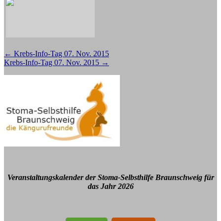
Beitragsnavigation
←
Krebs-Info-Tag 07. Nov. 2015
Krebs-Info-Tag 07. Nov. 2015
→
Veranstaltungskalender der Stoma-Selbsthilfe Braunschweig für
das Jahr 2026