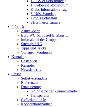
12. BS´er Selbsthilfetag
1. Coloplast Stomaforum
Krebs-Informations Tag
6. Nds- Wundtag
Timo´s Fotosafari
SHG meets Tamara
Infothek
Artikel-Serie
Euro WC-Schlüssel-Erlebnis…
Infomaterial der Gruppe
Sitemap-SHG
Tipps und Tricks
Vorlagen, Vordrucke
Kontakt
Gästebuch
Kalender
Newsletter…
Presse
Selbstverständnis
Referenzen
Finanzierung
Grundsätze der Zusammenarbeit
Transparenz
Gefördert durch:
Kooperationspartner