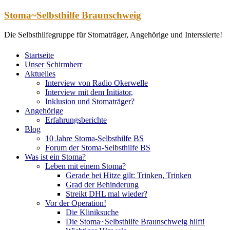
Zum
Stoma~Selbsthilfe Braunschweig
Inhalt
springen
Die Selbsthilfegruppe für Stomaträger, Angehörige und Interssierte!
Startseite
Unser Schirmherr
Aktuelles
Interview von Radio Okerwelle
Interview mit dem Initiator,
Inklusion und Stomaträger?
Angehörige
Erfahrungsberichte
Blog
10 Jahre Stoma-Selbsthilfe BS
Forum der Stoma-Selbsthilfe BS
Was ist ein Stoma?
Leben mit einem Stoma?
Gerade bei Hitze gilt: Trinken, Trinken
Grad der Behinderung
Streikt DHL mal wieder?
Vor der Operation!
Die Kliniksuche
Die Stoma~Selbsthilfe Braunschweig hilft!