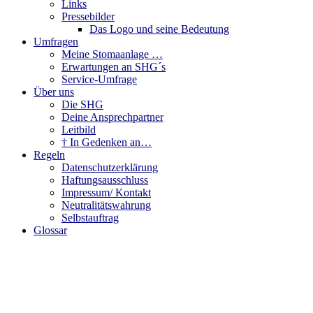
Links
Pressebilder
Das Logo und seine Bedeutung
Umfragen
Meine Stomaanlage …
Erwartungen an SHG´s
Service-Umfrage
Über uns
Die SHG
Deine Ansprechpartner
Leitbild
† In Gedenken an…
Regeln
Datenschutzerklärung
Haftungsausschluss
Impressum/ Kontakt
Neutralitätswahrung
Selbstauftrag
Glossar