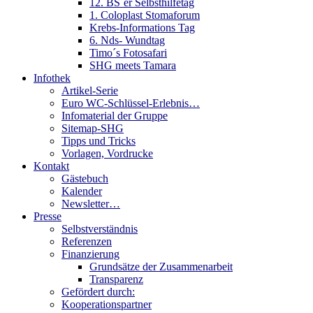
12. BS´er Selbsthilfetag
1. Coloplast Stomaforum
Krebs-Informations Tag
6. Nds- Wundtag
Timo´s Fotosafari
SHG meets Tamara
Infothek
Artikel-Serie
Euro WC-Schlüssel-Erlebnis…
Infomaterial der Gruppe
Sitemap-SHG
Tipps und Tricks
Vorlagen, Vordrucke
Kontakt
Gästebuch
Kalender
Newsletter…
Presse
Selbstverständnis
Referenzen
Finanzierung
Grundsätze der Zusammenarbeit
Transparenz
Gefördert durch:
Kooperationspartner