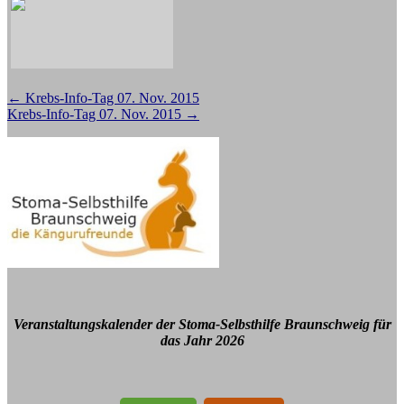
Beitragsnavigation
←
Krebs-Info-Tag 07. Nov. 2015
Krebs-Info-Tag 07. Nov. 2015
→
Veranstaltungskalender der Stoma-Selbsthilfe Braunschweig für
das Jahr 2026