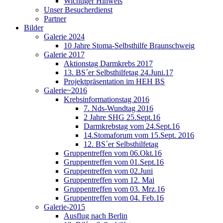
Wichtiger Hinweis
Unser Besucherdienst
Partner
Bilder
Galerie 2024
10 Jahre Stoma-Selbsthilfe Braunschweig
Galerie 2017
Aktionstag Darmkrebs 2017
13. BS´er Selbsthilfetag 24.Juni.17
Projektpräsentation im HEH BS
Galerie~2016
Krebsinformationstag 2016
7. Nds-Wundtag 2016
2 Jahre SHG 25.Sept.16
Darmkrebstag vom 24.Sept.16
14.Stomaforum vom 15.Sept. 2016
12. BS´er Selbsthilfetag
Gruppentreffen vom 06.Okt.16
Gruppentreffen vom 01.Sept.16
Gruppentreffen vom 02.Juni
Gruppentreffen vom 12. Mai
Gruppentreffen vom 03. Mrz.16
Gruppentreffen vom 04. Feb.16
Galerie-2015
Ausflug nach Berlin