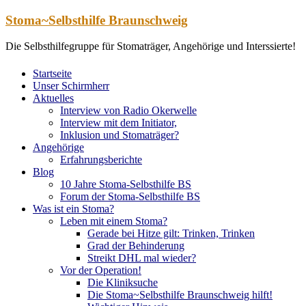
Zum
Stoma~Selbsthilfe Braunschweig
Inhalt
springen
Die Selbsthilfegruppe für Stomaträger, Angehörige und Interssierte!
Startseite
Unser Schirmherr
Aktuelles
Interview von Radio Okerwelle
Interview mit dem Initiator,
Inklusion und Stomaträger?
Angehörige
Erfahrungsberichte
Blog
10 Jahre Stoma-Selbsthilfe BS
Forum der Stoma-Selbsthilfe BS
Was ist ein Stoma?
Leben mit einem Stoma?
Gerade bei Hitze gilt: Trinken, Trinken
Grad der Behinderung
Streikt DHL mal wieder?
Vor der Operation!
Die Kliniksuche
Die Stoma~Selbsthilfe Braunschweig hilft!