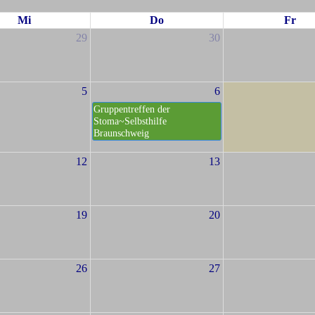
Mi
Do
Fr
29
30
5
6
Gruppentreffen der
Stoma~Selbsthilfe
Braunschweig
12
13
19
20
26
27