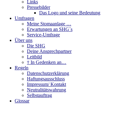
Links
Pressebilder
Das Logo und seine Bedeutung
Umfragen
Meine Stomaanlage …
Erwartungen an SHG´s
Service-Umfrage
Über uns
Die SHG
Deine Ansprechpartner
Leitbild
† In Gedenken an…
Regeln
Datenschutzerklärung
Haftungsausschluss
Impressum/ Kontakt
Neutralitätswahrung
Selbstauftrag
Glossar