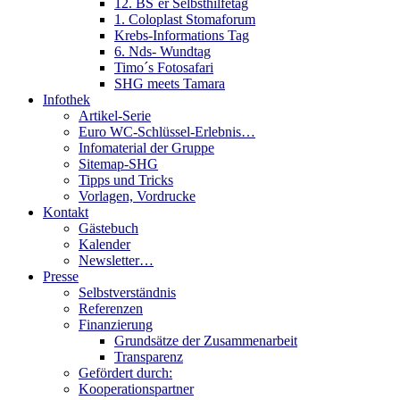
12. BS´er Selbsthilfetag
1. Coloplast Stomaforum
Krebs-Informations Tag
6. Nds- Wundtag
Timo´s Fotosafari
SHG meets Tamara
Infothek
Artikel-Serie
Euro WC-Schlüssel-Erlebnis…
Infomaterial der Gruppe
Sitemap-SHG
Tipps und Tricks
Vorlagen, Vordrucke
Kontakt
Gästebuch
Kalender
Newsletter…
Presse
Selbstverständnis
Referenzen
Finanzierung
Grundsätze der Zusammenarbeit
Transparenz
Gefördert durch:
Kooperationspartner