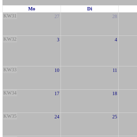
Mo
Di
KW31
27
28
KW32
3
4
KW33
10
11
KW34
17
18
KW35
24
25