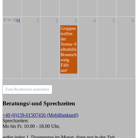
KW36
31
1
2
3
4
5
6
Gruppen
treffen
der
Stoma~S
elbsthilfe
Braunsch
weig.
Fällt
aus!
Zum Bearbeiten anmelden
Beratungs/-und Sprechzeiten
+49 (0)159-01507450 (Mobilfunktarif)
Sprechzeiten:
Mo bis Fr. 10.00 - 18.00 Uhr,
außer jeden 1. Donnerstag im Monat, dann nur in der Zeit