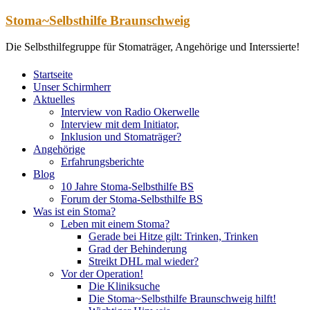
Zum
Stoma~Selbsthilfe Braunschweig
Inhalt
springen
Die Selbsthilfegruppe für Stomaträger, Angehörige und Interssierte!
Startseite
Unser Schirmherr
Aktuelles
Interview von Radio Okerwelle
Interview mit dem Initiator,
Inklusion und Stomaträger?
Angehörige
Erfahrungsberichte
Blog
10 Jahre Stoma-Selbsthilfe BS
Forum der Stoma-Selbsthilfe BS
Was ist ein Stoma?
Leben mit einem Stoma?
Gerade bei Hitze gilt: Trinken, Trinken
Grad der Behinderung
Streikt DHL mal wieder?
Vor der Operation!
Die Kliniksuche
Die Stoma~Selbsthilfe Braunschweig hilft!