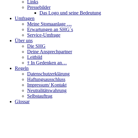
Links
Pressebilder
Das Logo und seine Bedeutung
Umfragen
Meine Stomaanlage …
Erwartungen an SHG´s
Service-Umfrage
Über uns
Die SHG
Deine Ansprechpartner
Leitbild
† In Gedenken an…
Regeln
Datenschutzerklärung
Haftungsausschluss
Impressum/ Kontakt
Neutralitätswahrung
Selbstauftrag
Glossar