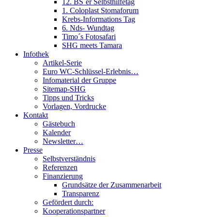
12. BS´er Selbsthilfetag
1. Coloplast Stomaforum
Krebs-Informations Tag
6. Nds- Wundtag
Timo´s Fotosafari
SHG meets Tamara
Infothek
Artikel-Serie
Euro WC-Schlüssel-Erlebnis…
Infomaterial der Gruppe
Sitemap-SHG
Tipps und Tricks
Vorlagen, Vordrucke
Kontakt
Gästebuch
Kalender
Newsletter…
Presse
Selbstverständnis
Referenzen
Finanzierung
Grundsätze der Zusammenarbeit
Transparenz
Gefördert durch:
Kooperationspartner