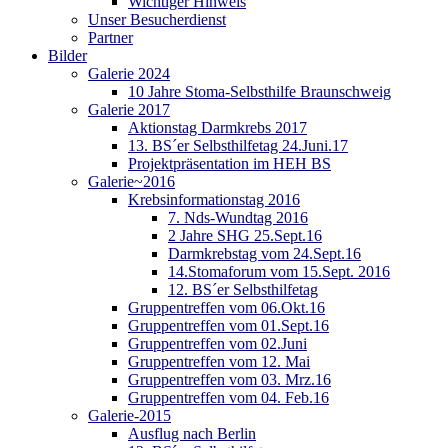
Wichtiger Hinweis
Unser Besucherdienst
Partner
Bilder
Galerie 2024
10 Jahre Stoma-Selbsthilfe Braunschweig
Galerie 2017
Aktionstag Darmkrebs 2017
13. BS´er Selbsthilfetag 24.Juni.17
Projektpräsentation im HEH BS
Galerie~2016
Krebsinformationstag 2016
7. Nds-Wundtag 2016
2 Jahre SHG 25.Sept.16
Darmkrebstag vom 24.Sept.16
14.Stomaforum vom 15.Sept. 2016
12. BS´er Selbsthilfetag
Gruppentreffen vom 06.Okt.16
Gruppentreffen vom 01.Sept.16
Gruppentreffen vom 02.Juni
Gruppentreffen vom 12. Mai
Gruppentreffen vom 03. Mrz.16
Gruppentreffen vom 04. Feb.16
Galerie-2015
Ausflug nach Berlin