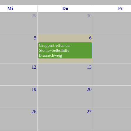
Mi
Do
Fr
29
30
5
6
Gruppentreffen der
Stoma~Selbsthilfe
Braunschweig
12
13
19
20
26
27