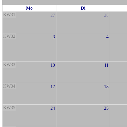
Mo
Di
KW31
27
28
KW32
3
4
KW33
10
11
KW34
17
18
KW35
24
25