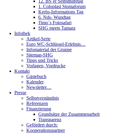
12. BS´er Selbsthilfetag
1. Coloplast Stomaforum
Krebs-Informations Tag
6. Nds- Wundtag
Timo´s Fotosafari
SHG meets Tamara
Infothek
Artikel-Serie
Euro WC-Schlüssel-Erlebnis…
Infomaterial der Gruppe
Sitemap-SHG
Tipps und Tricks
Vorlagen, Vordrucke
Kontakt
Gästebuch
Kalender
Newsletter…
Presse
Selbstverständnis
Referenzen
Finanzierung
Grundsätze der Zusammenarbeit
Transparenz
Gefördert durch:
Kooperationspartner