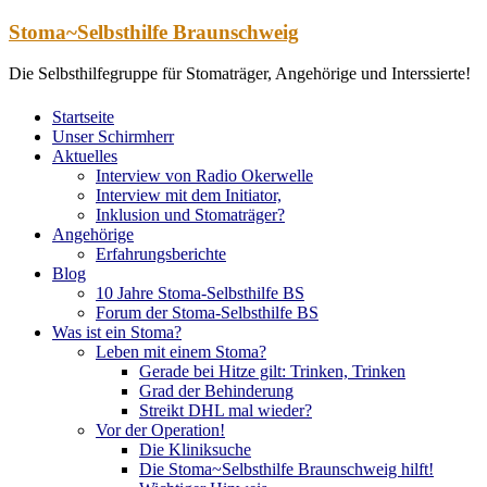
Zum
Stoma~Selbsthilfe Braunschweig
Inhalt
springen
Die Selbsthilfegruppe für Stomaträger, Angehörige und Interssierte!
Startseite
Unser Schirmherr
Aktuelles
Interview von Radio Okerwelle
Interview mit dem Initiator,
Inklusion und Stomaträger?
Angehörige
Erfahrungsberichte
Blog
10 Jahre Stoma-Selbsthilfe BS
Forum der Stoma-Selbsthilfe BS
Was ist ein Stoma?
Leben mit einem Stoma?
Gerade bei Hitze gilt: Trinken, Trinken
Grad der Behinderung
Streikt DHL mal wieder?
Vor der Operation!
Die Kliniksuche
Die Stoma~Selbsthilfe Braunschweig hilft!