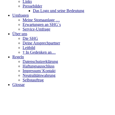
Links
Pressebilder
Das Logo und seine Bedeutung
Umfragen
Meine Stomaanlage …
Erwartungen an SHG´s
Service-Umfrage
Über uns
Die SHG
Deine Ansprechpartner
Leitbild
† In Gedenken an…
Regeln
Datenschutzerklärung
Haftungsausschluss
Impressum/ Kontakt
Neutralitätswahrung
Selbstauftrag
Glossar