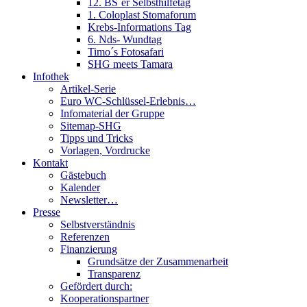
12. BS´er Selbsthilfetag
1. Coloplast Stomaforum
Krebs-Informations Tag
6. Nds- Wundtag
Timo´s Fotosafari
SHG meets Tamara
Infothek
Artikel-Serie
Euro WC-Schlüssel-Erlebnis…
Infomaterial der Gruppe
Sitemap-SHG
Tipps und Tricks
Vorlagen, Vordrucke
Kontakt
Gästebuch
Kalender
Newsletter…
Presse
Selbstverständnis
Referenzen
Finanzierung
Grundsätze der Zusammenarbeit
Transparenz
Gefördert durch:
Kooperationspartner