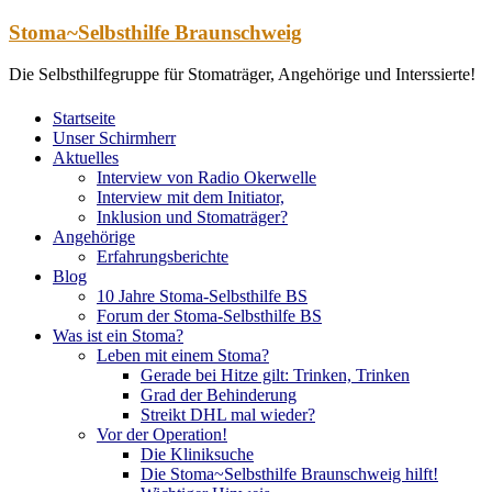
Zum
Stoma~Selbsthilfe Braunschweig
Inhalt
springen
Die Selbsthilfegruppe für Stomaträger, Angehörige und Interssierte!
Startseite
Unser Schirmherr
Aktuelles
Interview von Radio Okerwelle
Interview mit dem Initiator,
Inklusion und Stomaträger?
Angehörige
Erfahrungsberichte
Blog
10 Jahre Stoma-Selbsthilfe BS
Forum der Stoma-Selbsthilfe BS
Was ist ein Stoma?
Leben mit einem Stoma?
Gerade bei Hitze gilt: Trinken, Trinken
Grad der Behinderung
Streikt DHL mal wieder?
Vor der Operation!
Die Kliniksuche
Die Stoma~Selbsthilfe Braunschweig hilft!