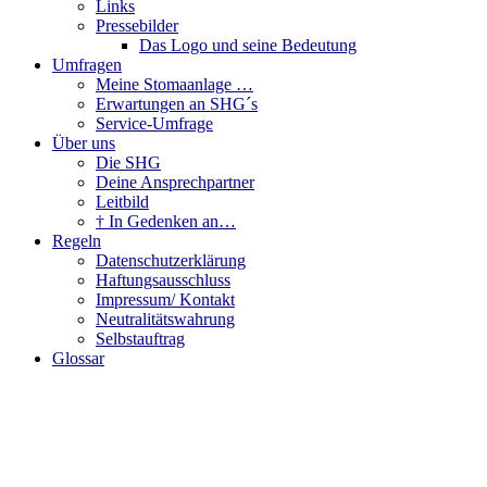
Links
Pressebilder
Das Logo und seine Bedeutung
Umfragen
Meine Stomaanlage …
Erwartungen an SHG´s
Service-Umfrage
Über uns
Die SHG
Deine Ansprechpartner
Leitbild
† In Gedenken an…
Regeln
Datenschutzerklärung
Haftungsausschluss
Impressum/ Kontakt
Neutralitätswahrung
Selbstauftrag
Glossar