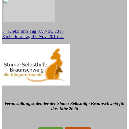
Beitragsnavigation
←
Krebs-Info-Tag 07. Nov. 2015
Krebs-Info-Tag 07. Nov. 2015
→
Veranstaltungskalender der Stoma-Selbsthilfe Braunschweig für
das Jahr 2026