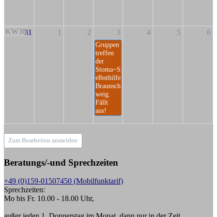
KW36
31
1
2
3
4
5
6
Gruppen
treffen
der
Stoma~S
elbsthilfe
Braunsch
weig.
Fällt
aus!
Zum Bearbeiten anmelden
Beratungs/-und Sprechzeiten
+49 (0)159-01507450 (Mobilfunktarif)
Sprechzeiten:
Mo bis Fr. 10.00 - 18.00 Uhr,
außer jeden 1. Donnerstag im Monat, dann nur in der Zeit