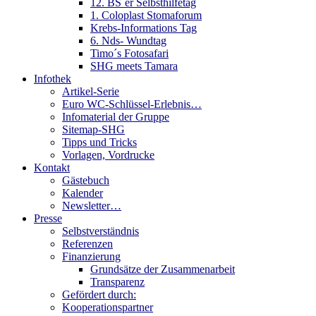
12. BS´er Selbsthilfetag
1. Coloplast Stomaforum
Krebs-Informations Tag
6. Nds- Wundtag
Timo´s Fotosafari
SHG meets Tamara
Infothek
Artikel-Serie
Euro WC-Schlüssel-Erlebnis…
Infomaterial der Gruppe
Sitemap-SHG
Tipps und Tricks
Vorlagen, Vordrucke
Kontakt
Gästebuch
Kalender
Newsletter…
Presse
Selbstverständnis
Referenzen
Finanzierung
Grundsätze der Zusammenarbeit
Transparenz
Gefördert durch:
Kooperationspartner