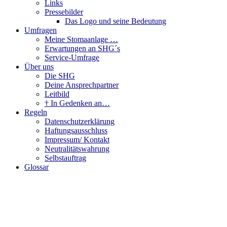
Links
Pressebilder
Das Logo und seine Bedeutung
Umfragen
Meine Stomaanlage …
Erwartungen an SHG´s
Service-Umfrage
Über uns
Die SHG
Deine Ansprechpartner
Leitbild
† In Gedenken an…
Regeln
Datenschutzerklärung
Haftungsausschluss
Impressum/ Kontakt
Neutralitätswahrung
Selbstauftrag
Glossar