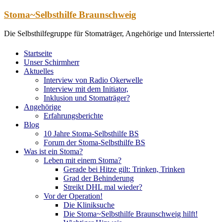
Zum
Stoma~Selbsthilfe Braunschweig
Inhalt
springen
Die Selbsthilfegruppe für Stomaträger, Angehörige und Interssierte!
Startseite
Unser Schirmherr
Aktuelles
Interview von Radio Okerwelle
Interview mit dem Initiator,
Inklusion und Stomaträger?
Angehörige
Erfahrungsberichte
Blog
10 Jahre Stoma-Selbsthilfe BS
Forum der Stoma-Selbsthilfe BS
Was ist ein Stoma?
Leben mit einem Stoma?
Gerade bei Hitze gilt: Trinken, Trinken
Grad der Behinderung
Streikt DHL mal wieder?
Vor der Operation!
Die Kliniksuche
Die Stoma~Selbsthilfe Braunschweig hilft!