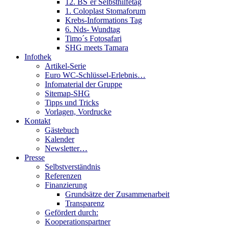
12. BS´er Selbsthilfetag
1. Coloplast Stomaforum
Krebs-Informations Tag
6. Nds- Wundtag
Timo´s Fotosafari
SHG meets Tamara
Infothek
Artikel-Serie
Euro WC-Schlüssel-Erlebnis…
Infomaterial der Gruppe
Sitemap-SHG
Tipps und Tricks
Vorlagen, Vordrucke
Kontakt
Gästebuch
Kalender
Newsletter…
Presse
Selbstverständnis
Referenzen
Finanzierung
Grundsätze der Zusammenarbeit
Transparenz
Gefördert durch:
Kooperationspartner