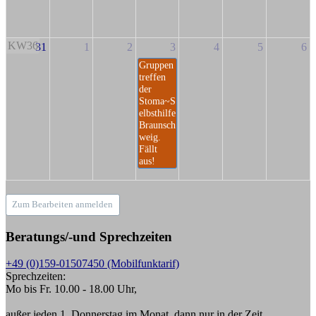
KW36
31
1
2
3
4
5
6
Gruppen
treffen
der
Stoma~S
elbsthilfe
Braunsch
weig.
Fällt
aus!
Zum Bearbeiten anmelden
Beratungs/-und Sprechzeiten
+49 (0)159-01507450 (Mobilfunktarif)
Sprechzeiten:
Mo bis Fr. 10.00 - 18.00 Uhr,
außer jeden 1. Donnerstag im Monat, dann nur in der Zeit