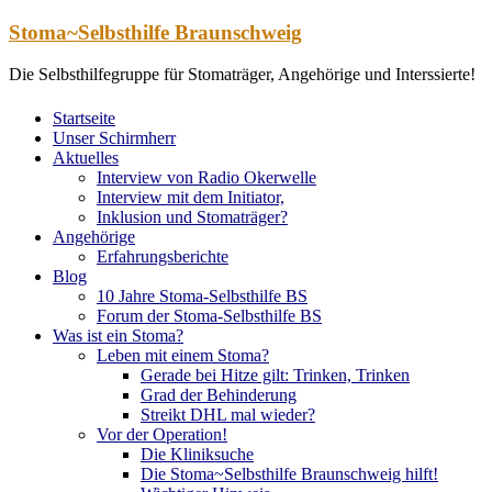
Zum
Stoma~Selbsthilfe Braunschweig
Inhalt
springen
Die Selbsthilfegruppe für Stomaträger, Angehörige und Interssierte!
Startseite
Unser Schirmherr
Aktuelles
Interview von Radio Okerwelle
Interview mit dem Initiator,
Inklusion und Stomaträger?
Angehörige
Erfahrungsberichte
Blog
10 Jahre Stoma-Selbsthilfe BS
Forum der Stoma-Selbsthilfe BS
Was ist ein Stoma?
Leben mit einem Stoma?
Gerade bei Hitze gilt: Trinken, Trinken
Grad der Behinderung
Streikt DHL mal wieder?
Vor der Operation!
Die Kliniksuche
Die Stoma~Selbsthilfe Braunschweig hilft!