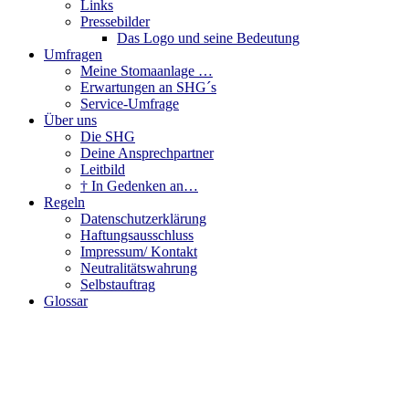
Links
Pressebilder
Das Logo und seine Bedeutung
Umfragen
Meine Stomaanlage …
Erwartungen an SHG´s
Service-Umfrage
Über uns
Die SHG
Deine Ansprechpartner
Leitbild
† In Gedenken an…
Regeln
Datenschutzerklärung
Haftungsausschluss
Impressum/ Kontakt
Neutralitätswahrung
Selbstauftrag
Glossar